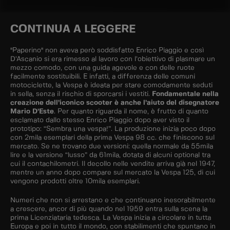
CONTINUA A LEGGERE
"Paperino" non aveva però soddisfatto Enrico Piaggio e così
D’Ascanio si era rimesso al lavoro con l’obiettivo di plasmare un
mezzo comodo, con una guida agevole e con delle ruote
facilmente sostituibili. E infatti, a differenza delle comuni
motociclette, la Vespa è ideata per stare comodamente seduti
in sella, senza il rischio di sporcarsi i vestiti.
Fondamentale nella
creazione dell’iconico scooter è anche l’aiuto del disegnatore
Mario D’Este
. Per quanto riguarda il nome, è frutto di quanto
esclamato dallo stesso Enrico Piaggio dopo aver visto il
prototipo: “Sembra una vespa!”. La produzione inizia poco dopo
con 2mila esemplari della prima Vespa 98 cc. che finiscono sul
mercato. Se ne trovano due versioni: quella normale da 55mila
lire e la versione “lusso” da 61mila, dotata di alcuni optional tra
cui il contachilometri. Il decollo nelle vendite arriva già nel 1947,
mentre un anno dopo compare sul mercato la Vespa 125, di cui
vengono prodotti oltre 10mila esemplari.
Numeri che non si arrestano e che continuano inesorabilmente
a crescere, ancor di più quando nel 1959 entra sulla scena la
prima Licenziataria tedesca. La Vespa inizia a circolare in tutta
Europa e poi in tutto il mondo, con stabilimenti che spuntano in