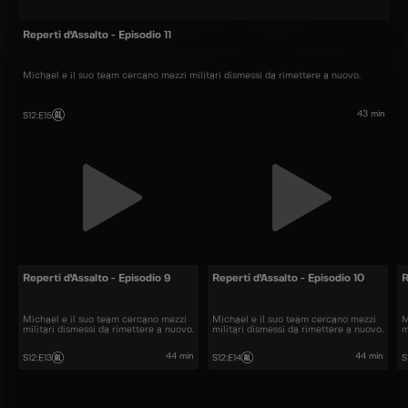
Reperti d'Assalto - Episodio 11
Michael e il suo team cercano mezzi militari dismessi da rimettere a nuovo.
43 min
S12
:
E15
Reperti d'Assalto - Episodio 9
Reperti d'Assalto - Episodio 10
R
Michael e il suo team cercano mezzi
Michael e il suo team cercano mezzi
M
militari dismessi da rimettere a nuovo.
militari dismessi da rimettere a nuovo.
m
44 min
44 min
S12
:
E13
S12
:
E14
S