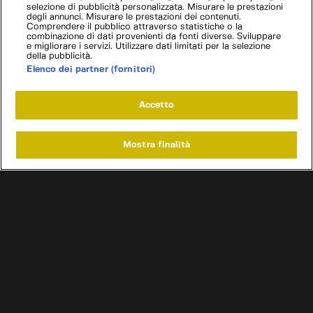
selezione di pubblicità personalizzata. Misurare le prestazioni
degli annunci. Misurare le prestazioni dei contenuti.
Comprendere il pubblico attraverso statistiche o la
combinazione di dati provenienti da fonti diverse. Sviluppare
e migliorare i servizi. Utilizzare dati limitati per la selezione
della pubblicità.
Elenco dei partner (fornitori)
Accetto
Mostra finalità
Home
Programmi
Live
Cerca
Menu
/
Vespa, 77 anni fa l'ingresso nel mercato
automobilistico italiano
Condizioni d'uso
Informativa privacy
Cookie e scelte pubblicitarie
Problemi di ricezione?