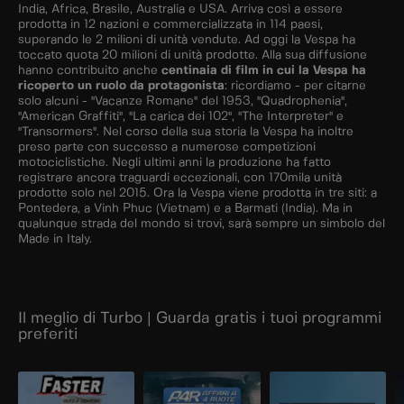
India, Africa, Brasile, Australia e USA. Arriva così a essere
prodotta in 12 nazioni e commercializzata in 114 paesi,
superando le 2 milioni di unità vendute. Ad oggi la Vespa ha
toccato quota 20 milioni di unità prodotte. Alla sua diffusione
hanno contribuito anche
centinaia di film in cui la Vespa ha
ricoperto un ruolo da protagonista
: ricordiamo - per citarne
solo alcuni - "Vacanze Romane" del 1953, "Quadrophenia",
"American Graffiti", "La carica dei 102", "The Interpreter" e
"Transormers". Nel corso della sua storia la Vespa ha inoltre
preso parte con successo a numerose competizioni
motociclistiche. Negli ultimi anni la produzione ha fatto
registrare ancora traguardi eccezionali, con 170mila unità
prodotte solo nel 2015. Ora la Vespa viene prodotta in tre siti: a
Pontedera, a Vinh Phuc (Vietnam) e a Barmati (India). Ma in
qualunque strada del mondo si trovi, sarà sempre un simbolo del
Made in Italy.
Il meglio di Turbo | Guarda gratis i tuoi programmi
preferiti