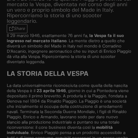
mercato la Vespa, diventata nel corso degli anni
un vero e proprio simbolo del Made in Italy.
Ripercorriamo la storia di uno scooter
leggendario.
Share
Il 29 marzo 1946, esattamente 76 anni fa,
la Vespa fa il suo
ingresso nel mercato italiano
. La mente dietro a quello che
diverrà un simbolo del Made in Italy nel mondo è Corradino
D’Ascanio, ingegnere aeronautico che su input di Enrico Piaggio
dà vita alla Vespa. Ripercorriamo la storia di uno scooter
diventato leggenda.
LA STORIA DELLA VESPA
La data universalmente riconosciuta come quella della nascita
della Vespa è il
23 aprile 1946
, giorno in cui a Pontedera viene
depositato il primo brevetto. A produrla è la Piaggio, fondata a
Genova nel 1884 da Rinaldo Piaggio. La Piaggio è una società
che inizialmente si occupa della costruzione di arredamenti
navali. Terminata la Seconda Guerra Mondiale, i figli di Rinaldo
Piaggio, Enrico e Armando, lavorano sodo per dare nuovo
slancio alla produzione industriale e puntano su una totale
riconversione: il core business diventa così la
mobilità
individuale
. Enrico Piaggio pensa a un prodotto accessibile a