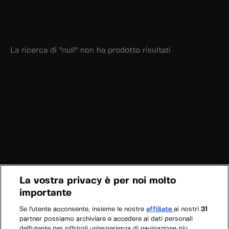
La ricerca di "null" non ha prodotto risultati
La vostra privacy è per noi molto
importante
Se l'utente acconsente, insieme le nostre
affiliate
ai nostri
31
partner possiamo archiviare e accedere ai dati personali
dell'utente per offrirgli un'esperienza di navigazione più