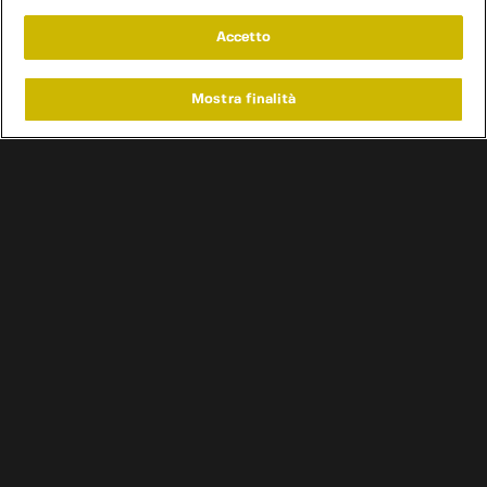
Accetto
Mostra finalità
Home
Programmi
Live
Cerca
Menu
/
Programmi
/
Vintage Voltage
Condizioni d'uso
Informativa privacy
Cookie e scelte pubblicitarie
Problemi di ricezione?