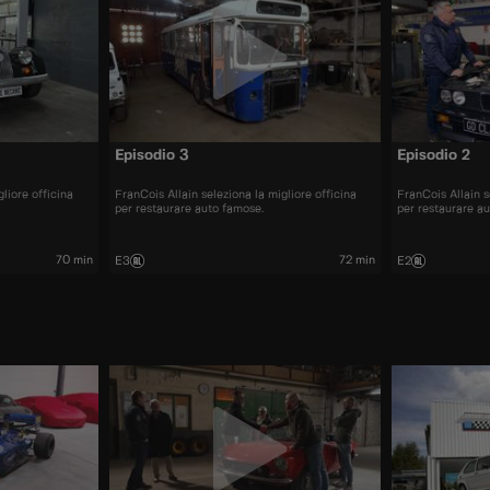
Episodio 3
Episodio 2
liore officina
FranCois Allain seleziona la migliore officina
FranCois Allain s
per restaurare auto famose.
per restaurare a
70 min
72 min
E3
E2