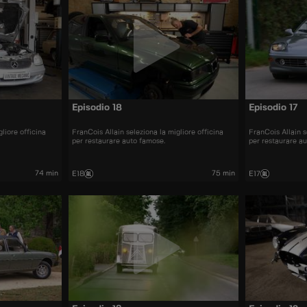
Episodio 18
Episodio 17
liore officina
FranCois Allain seleziona la migliore officina
FranCois Allain s
per restaurare auto famose.
per restaurare a
74 min
75 min
E18
E17