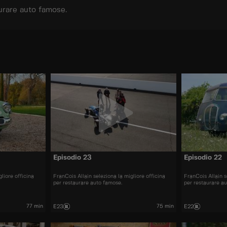
aurare auto famose.
Episodio 23
Episodio 22
liore officina
FranCois Allain seleziona la migliore officina
FranCois Allain s
per restaurare auto famose.
per restaurare a
77 min
75 min
E23
E22