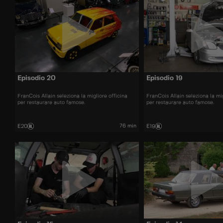
Episodio 20
Episodio 19
FranCois Allain seleziona la migliore officina
FranCois Allain seleziona la mig
per restaurare auto famose.
per restaurare auto famose.
76 min
E20
E19