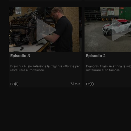
Episodio 3
Episodio 2
François Allain seleziona la migliore officina per
François Allain seleziona la mig
restaurare auto famose.
restaurare auto famose.
72 min
E3
E2