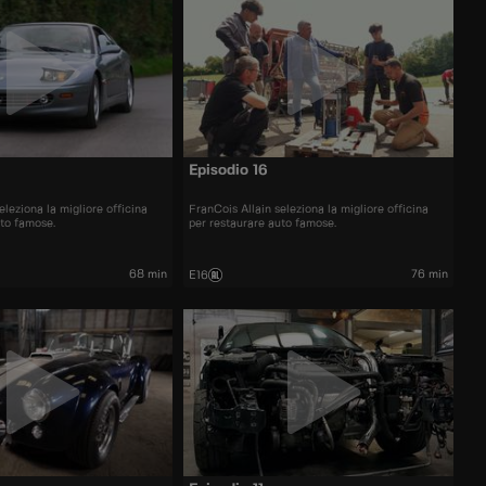
Episodio 16
eleziona la migliore officina
FranCois Allain seleziona la migliore officina
uto famose.
per restaurare auto famose.
68 min
76 min
E16