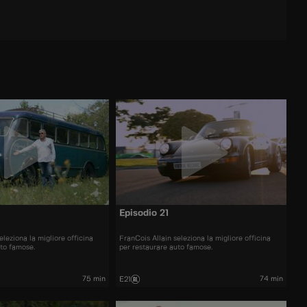
Episodio 21
eleziona la migliore officina
FranCois Allain seleziona la migliore officina
uto famose.
per restaurare auto famose.
75 min
74 min
E21