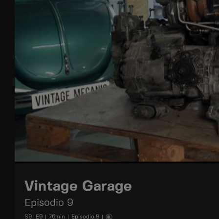
Vintage Garage
Episodio 9
S
9
: E
9
|
76
min
|
Episodio 9
|