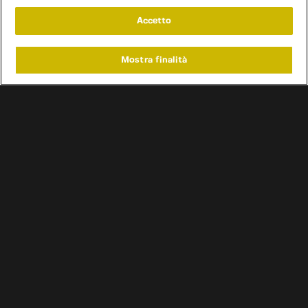
Accetto
Mostra finalità
Home
Programmi
Live
Cerca
Menu
/
Programmi
/
Vintage Garage
/
Episodio 21
Condizioni d'uso
Informativa privacy
Cookie e scelte pubblicitarie
Problemi di ricezione?