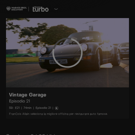
Vintage Garage
Episodio 21
S
9
: E
21
|
74
min
|
Episodio 21
|
FranCois Allain seleziona la migliore officina per restaurare auto famose.