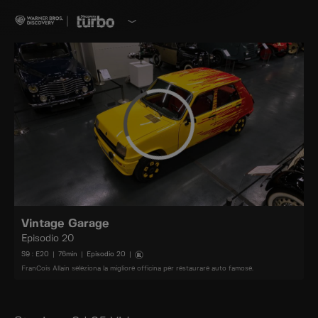
Vintage Garage
Episodio 20
S
9
: E
20
|
76
min
|
Episodio 20
|
FranCois Allain seleziona la migliore officina per restaurare auto famose.