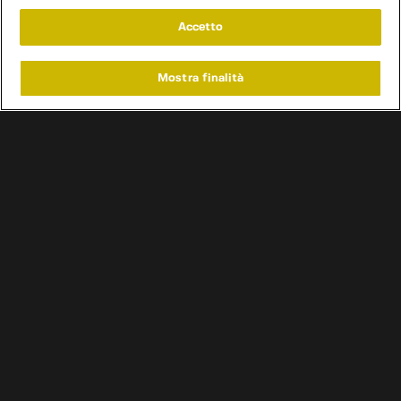
Accetto
Mostra finalità
Home
Programmi
Live
Cerca
Menu
/
Programmi
/
Vintage Garage
/
Episodio 20
Condizioni d'uso
Informativa privacy
Cookie e scelte pubblicitarie
Problemi di ricezione?