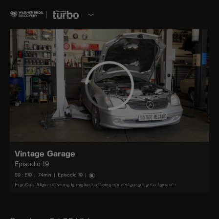
Vintage Garage
Episodio 19
S
9
: E
19
|
74
min
|
Episodio 19
|
FranCois Allain seleziona la migliore officina per restaurare auto famose.