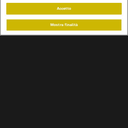
Accetto
Mostra finalità
Home
Programmi
Live
Cerca
Menu
/
Programmi
/
Vintage Garage
/
Episodio 19
Condizioni d'uso
Informativa privacy
Cookie e scelte pubblicitarie
Problemi di ricezione?