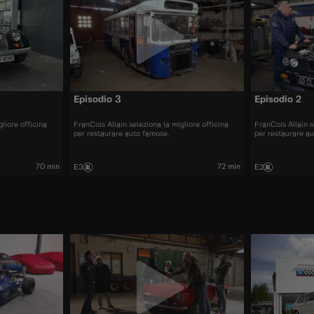
Episodio 3
Episodio 2
liore officina
FranCois Allain seleziona la migliore officina
FranCois Allain s
per restaurare auto famose.
per restaurare a
70 min
72 min
E3
E2