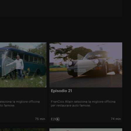
Episodio 21
eleziona la migliore officina
FranCois Allain seleziona la migliore officina
uto famose.
per restaurare auto famose.
75 min
74 min
E21