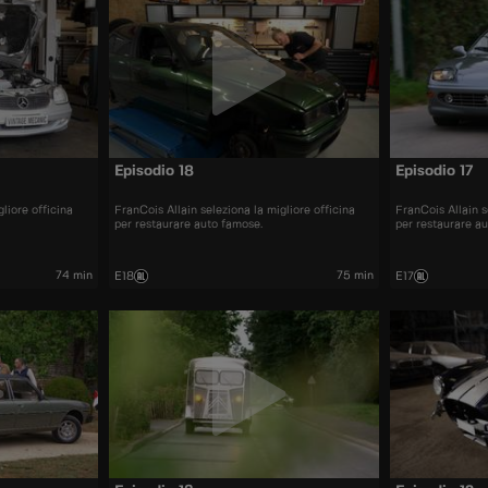
Episodio 18
Episodio 17
liore officina
FranCois Allain seleziona la migliore officina
FranCois Allain s
per restaurare auto famose.
per restaurare a
74 min
75 min
E18
E17