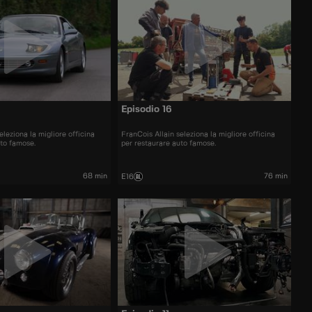
Episodio 16
eleziona la migliore officina
FranCois Allain seleziona la migliore officina
uto famose.
per restaurare auto famose.
68 min
76 min
E16