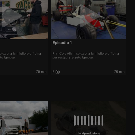
Episodio 1
eleziona la migliore officina
FranCois Allain seleziona la migliore officina
uto famose.
per restaurare auto famose.
79 min
76 min
E1
In riproduzione