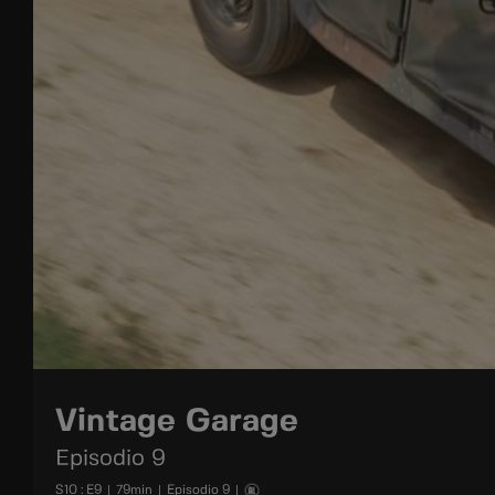
Vintage Garage
Episodio 9
S
10
: E
9
|
79
min
|
Episodio 9
|