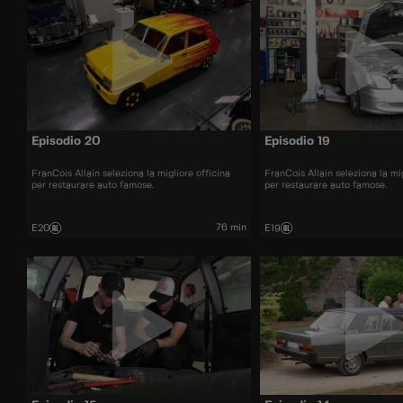
Episodio 20
Episodio 19
FranCois Allain seleziona la migliore officina
FranCois Allain seleziona la mig
per restaurare auto famose.
per restaurare auto famose.
76 min
E20
E19