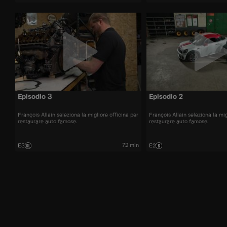
Episodio 3
Episodio 2
François Allain seleziona la migliore officina per
François Allain seleziona la mig
restaurare auto famose.
restaurare auto famose.
72 min
E3
E2