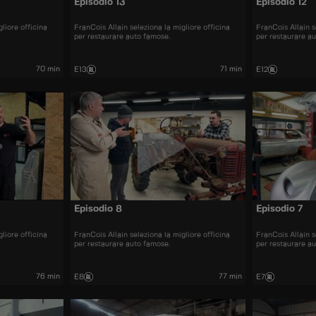
Episodio 13
Episodio 12
liore officina
FranCois Allain seleziona la migliore officina
FranCois Allain s
per restaurare auto famose.
per restaurare a
70 min
71 min
E13
E12
Episodio 8
Episodio 7
liore officina
FranCois Allain seleziona la migliore officina
FranCois Allain s
per restaurare auto famose.
per restaurare a
76 min
77 min
E8
E7