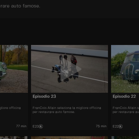
aurare auto famose.
Episodio 23
Episodio 22
liore officina
FranCois Allain seleziona la migliore officina
FranCois Allain s
per restaurare auto famose.
per restaurare a
77 min
75 min
E23
E22