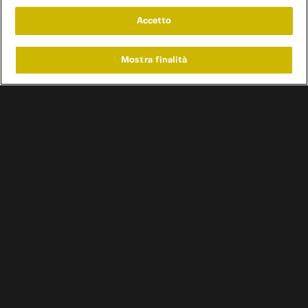
Accetto
Mostra finalità
Home
Programmi
Live
Cerca
Menu
/
Programmi
/
Vintage Garage
/
Episodio 4
Condizioni d'uso
Informativa privacy
Cookie e scelte pubblicitarie
Problemi di ricezione?