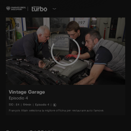
Vintage Garage
Episodio 4
S
10
: E
4
|
64
min
|
Episodio 4
|
François Allain seleziona la migliore officina per restaurare auto famose.