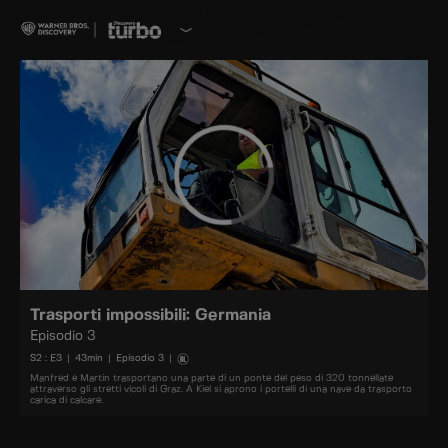
Trasporti impossibili: Germania
Episodio 3
S
2
: E
3
|
43
min
|
Episodio 3
|
Manfred e Martin trasportano una parte di un ponte del peso di 320 tonnellate
attraverso gli stretti vicoli di Graz. A Kiel si aprono i portelli di una nave da trasporto
carica di calcare.