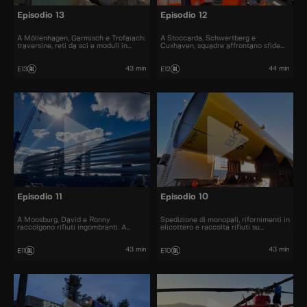
Episodio 13
Episodio 12
A Möllenhagen, Garmisch e Trofaiach:
A Stoccarda, Schwertberg e
traversine, reti da sci e moduli in
Cuxhaven, squadre affrontano sfide
legno per l’ospedale di Vienna.
urgenti: fogne, treni e pesce fresco.
43 min
44 min
E13
E12
Episodio 11
Episodio 10
A Moosburg, David e Ronny
Spedizione di monopali, rifornimenti in
raccolgono rifiuti ingombranti. A
elicottero e raccolta rifiuti su
Rostock si scaricano pale. Ad
Spiekeroog: tre missioni straordinarie
Amburgo si gestisce il carico di un
in Germania.
Boeing 777 con un cane anti-
43 min
43 min
E11
E10
esplosivi.