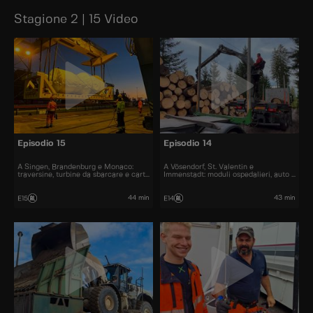
Stagione 2 | 15 Video
Episodio 15
Episodio 14
A Singen, Brandenburg e Monaco:
A Vösendorf, St. Valentin e
traversine, turbine da sbarcare e carta
Immenstadt: moduli ospedalieri, auto e
da riciclare.
legname via funivia.
44 min
43 min
E15
E14