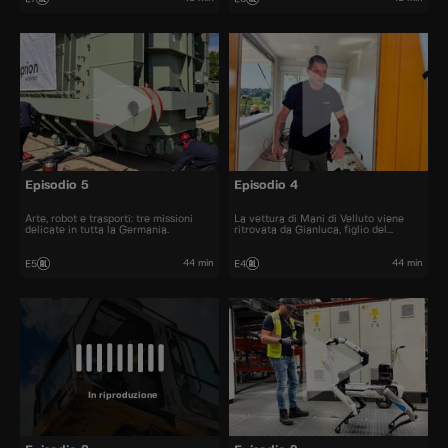
Episodio 5
Episodio 4
Arte, robot e trasporti: tre missioni
La vettura di Mani di Velluto viene
delicate in tutta la Germania.
ritrovata da Gianluca, figlio del
costruttore delle Puma. Riuscirà a
riportarla come nuova?
44 min
44 min
E5
E4
In riproduzione