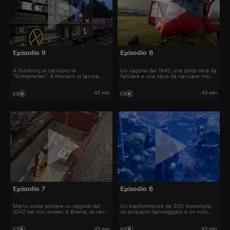
Episodio 9
Episodio 8
A Duisburg si caricano le
Un vagone del 1942, una pista nera da
“Schrammen”. A Monaco si lavora
falciare e una nave da caricare: tre
all’alba. A Stralsund si spostano
sfide in Germania tra rischio, tempo e
monopali da 1400 tonnellate.
lavoro di squadra.
43 min
43 min
E9
E8
Episodio 7
Episodio 6
Mario vuole portare un vagone del
Un trasformatore da 305 tonnellate,
1942 nel suo museo. A Brema, la nave
un acquario danneggiato e un volo
“Mistral” attracca e il carico richiede
urgente: tre squadre affrontano sfide
gioco di squadra.
complesse in Germania.
43 min
43 min
E7
E6