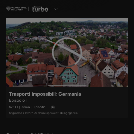
Trasporti impossibili: Germania
Episodio 1
S
2
: E
1
|
43
min
|
Episodio 1
|
Seguiamo il lavoro di alcuni specialisti di ingegneria.