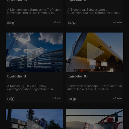
Episodio 13
Episodio 12
A Möllenhagen, Garmisch e Trofaiach:
A Stoccarda, Schwertberg e
traversine, reti da sci e moduli in
Cuxhaven, squadre affrontano sfide
legno per l’ospedale di Vienna.
urgenti: fogne, treni e pesce fresco.
43 min
44 min
E13
E12
Episodio 11
Episodio 10
A Moosburg, David e Ronny
Spedizione di monopali, rifornimenti in
raccolgono rifiuti ingombranti. A
elicottero e raccolta rifiuti su
Rostock si scaricano pale. Ad
Spiekeroog: tre missioni straordinarie
Amburgo si gestisce il carico di un
in Germania.
Boeing 777 con un cane anti-
43 min
43 min
E11
E10
esplosivi.