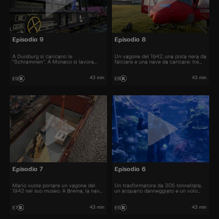
Episodio 9
Episodio 8
A Duisburg si caricano le
Un vagone del 1942, una pista nera da
“Schrammen”. A Monaco si lavora
falciare e una nave da caricare: tre
all’alba. A Stralsund si spostano
sfide in Germania tra rischio, tempo e
monopali da 1400 tonnellate.
lavoro di squadra.
43 min
43 min
E9
E8
Episodio 7
Episodio 6
Mario vuole portare un vagone del
Un trasformatore da 305 tonnellate,
1942 nel suo museo. A Brema, la nave
un acquario danneggiato e un volo
“Mistral” attracca e il carico richiede
urgente: tre squadre affrontano sfide
gioco di squadra.
complesse in Germania.
43 min
43 min
E7
E6