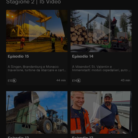
Stagione 2 | 15 Video
Episodio 15
Episodio 14
A Singen, Brandenburg e Monaco:
A Vösendorf, St. Valentin e
traversine, turbine da sbarcare e carta
Immenstadt: moduli ospedalieri, auto e
da riciclare.
legname via funivia.
44 min
43 min
E15
E14