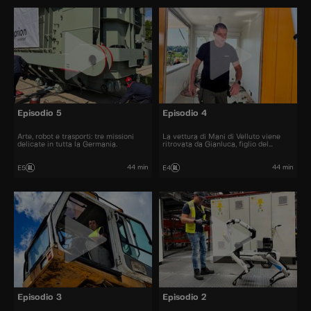
Episodio 5
Episodio 4
Arte, robot e trasporti: tre missioni
La vettura di Mani di Velluto viene
delicate in tutta la Germania.
ritrovata da Gianluca, figlio del
costruttore delle Puma. Riuscirà a
riportarla come nuova?
44 min
44 min
E5
E4
Episodio 3
Episodio 2