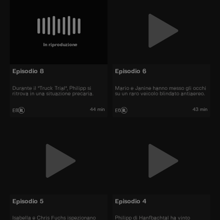
In riproduzione
Episodio 8
Episodio 6
Durante il "Truck Trial", Philipp si
Mario e Janine hanno messo gli occhi
ritrova in una situazione precaria.
su un raro veicolo blindato antiaereo.
44 min
43 min
E8
E6
Episodio 5
Episodio 4
Isabella e Chris Fuchs ispezionano
Philipp di Hanfbachtal ha vinto