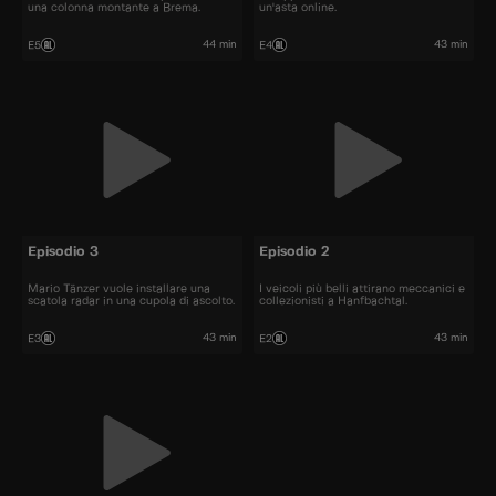
una colonna montante a Brema.
un'asta online.
44 min
43 min
E5
E4
Episodio 3
Episodio 2
Mario Tänzer vuole installare una
I veicoli più belli attirano meccanici e
scatola radar in una cupola di ascolto.
collezionisti a Hanfbachtal.
43 min
43 min
E3
E2