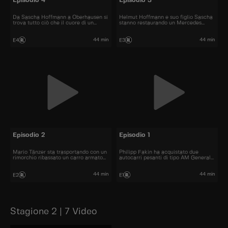
Episodio 4
Episodio 3
Da Sascha Hoffmann a Oberhausen si
Helmut Hoffmann e suo figlio Sascha
trova tutto ciò che il cuore di un
stanno restaurando un Mercedes
meccanico di camion desidera.
1624.
44 min
44 min
E4
E3
Episodio 2
Episodio 1
Mario Tänzer sta trasportando con un
Philipp Fakin ha acquistato due
rimorchio ribassato un carro armato
autocarri pesanti di tipo AM General
da combattimento pesante 19
M931.
tonnellate nell'Harz.
44 min
44 min
E2
E1
Stagione 2 | 7 Video