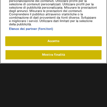
personalizzazione dei contenuti. Utilizzare profili per la
selezione di contenuti personalizzati. Utilizzare profili per la
selezione di pubblicità personalizzata. Misurare le prestazioni
degli annunci. Misurare le prestazioni dei contenuti.
Comprendere il pubblico attraverso statistiche o la
combinazione di dati provenienti da fonti diverse. Sviluppare
e migliorare i servizi. Utilizzare dati limitati per la selezione
della pubblicità.
Elenco dei partner (fornitori)
Accetto
Mostra finalità
Home
Programmi
Live
Cerca
Menu
/
Programmi
/
Titans of steel: tesori d'acciaio
/
Episodio 8
Condizioni d'uso
Informativa privacy
Cookie e scelte pubblicitarie