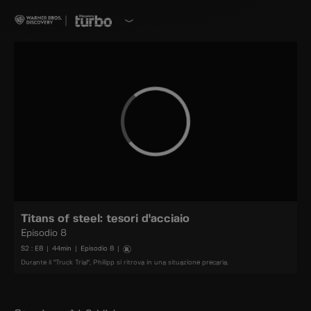
Titans of steel: tesori d'acciaio
Episodio 8
S
2
: E
8
|
44
min
|
Episodio 8
|
Durante il "Truck Trial", Philipp si ritrova in una situazione precaria.