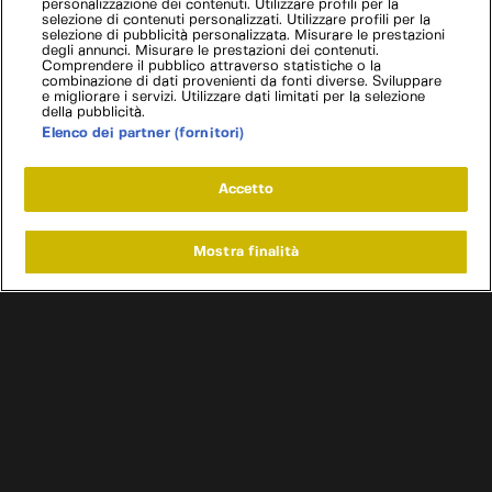
personalizzazione dei contenuti. Utilizzare profili per la
selezione di contenuti personalizzati. Utilizzare profili per la
selezione di pubblicità personalizzata. Misurare le prestazioni
degli annunci. Misurare le prestazioni dei contenuti.
Comprendere il pubblico attraverso statistiche o la
combinazione di dati provenienti da fonti diverse. Sviluppare
e migliorare i servizi. Utilizzare dati limitati per la selezione
della pubblicità.
Elenco dei partner (fornitori)
Accetto
Mostra finalità
Home
Programmi
Live
Cerca
Menu
/
Programmi
/
Titans of steel: tesori d'acciaio
/
Episodio 6
Condizioni d'uso
Informativa privacy
Cookie e scelte pubblicitarie