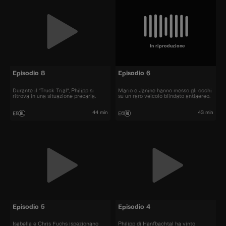
In riproduzione
Episodio 8
Episodio 6
Durante il "Truck Trial", Philipp si
Mario e Janine hanno messo gli occhi
ritrova in una situazione precaria.
su un raro veicolo blindato antiaereo.
44 min
43 min
E8
E6
Episodio 5
Episodio 4
Isabella e Chris Fuchs ispezionano
Philipp di Hanfbachtal ha vinto