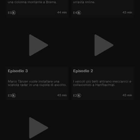
una colonna montante a Brema.
un'asta online.
44 min
43 min
E5
E4
Episodio 3
Episodio 2
Mario Tänzer vuole installare una
I veicoli più belli attirano meccanici e
scatola radar in una cupola di ascolto.
collezionisti a Hanfbachtal.
43 min
43 min
E3
E2