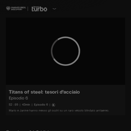
Titans of steel: tesori d'acciaio
Episodio 6
S
2
: E
6
|
43
min
|
Episodio 6
|
Mario e Janine hanno messo gli occhi su un raro veicolo blindato antiaereo.