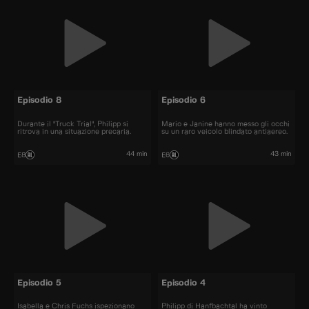
Episodio 8
Episodio 6
Durante il "Truck Trial", Philipp si
Mario e Janine hanno messo gli occhi
ritrova in una situazione precaria.
su un raro veicolo blindato antiaereo.
44 min
43 min
E8
E6
Episodio 5
Episodio 4
Isabella e Chris Fuchs ispezionano
Philipp di Hanfbachtal ha vinto