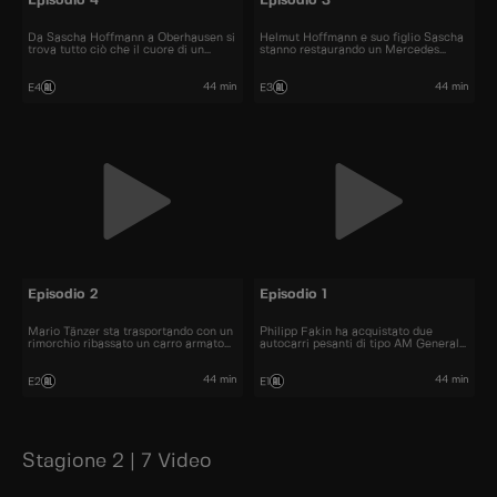
Episodio 4
Episodio 3
Da Sascha Hoffmann a Oberhausen si
Helmut Hoffmann e suo figlio Sascha
trova tutto ciò che il cuore di un
stanno restaurando un Mercedes
meccanico di camion desidera.
1624.
44 min
44 min
E4
E3
Episodio 2
Episodio 1
Mario Tänzer sta trasportando con un
Philipp Fakin ha acquistato due
rimorchio ribassato un carro armato
autocarri pesanti di tipo AM General
da combattimento pesante 19
M931.
tonnellate nell'Harz.
44 min
44 min
E2
E1
Stagione 2 | 7 Video