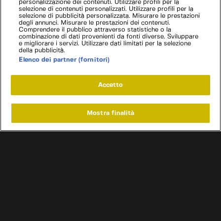
personalizzazione dei contenuti. Utilizzare profili per la
selezione di contenuti personalizzati. Utilizzare profili per la
selezione di pubblicità personalizzata. Misurare le prestazioni
degli annunci. Misurare le prestazioni dei contenuti.
Comprendere il pubblico attraverso statistiche o la
combinazione di dati provenienti da fonti diverse. Sviluppare
e migliorare i servizi. Utilizzare dati limitati per la selezione
della pubblicità.
Elenco dei partner (fornitori)
Accetto
Mostra finalità
Home
Programmi
Live
Cerca
Menu
/
Programmi
/
Titans of steel: tesori d'acciaio
/
Episodio 3
Condizioni d'uso
Informativa privacy
Cookie e scelte pubblicitarie