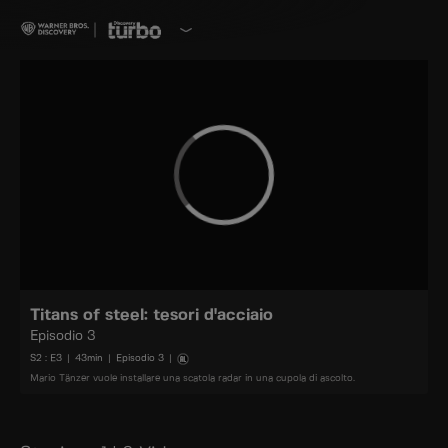
Titans of steel: tesori d'acciaio
Episodio 3
S
2
: E
3
|
43
min
|
Episodio 3
|
Mario Tänzer vuole installare una scatola radar in una cupola di ascolto.