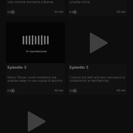
una colonna montante a Brema.
un'asta online.
44 min
43 min
E5
E4
In riproduzione
Episodio 3
Episodio 2
Mario Tänzer vuole installare una
I veicoli più belli attirano meccanici e
scatola radar in una cupola di ascolto.
collezionisti a Hanfbachtal.
43 min
43 min
E3
E2