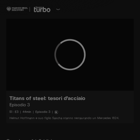
Titans of steel: tesori d'acciaio
Episodio 3
S
1
: E
3
|
44
min
|
Episodio 3
|
Helmut Hoffmann e suo figlio Sascha stanno restaurando un Mercedes 1624.