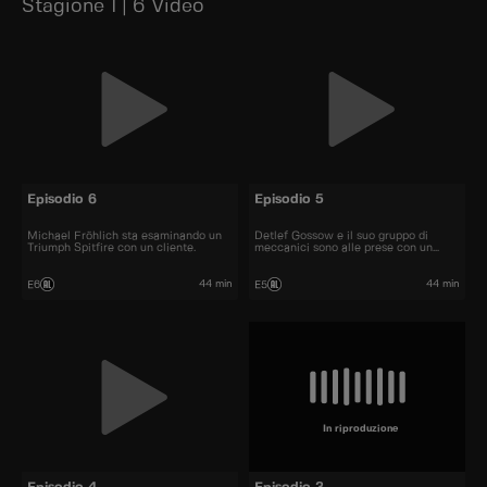
Stagione 1 | 6 Video
Episodio 6
Episodio 5
Michael Fröhlich sta esaminando un
Detlef Gossow e il suo gruppo di
Triumph Spitfire con un cliente.
meccanici sono alle prese con un
autobus a due piani.
44 min
44 min
E6
E5
In riproduzione