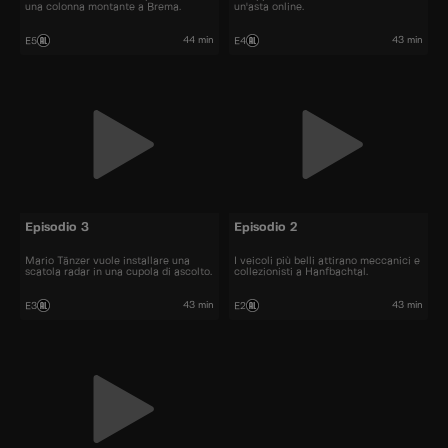
una colonna montante a Brema.
un'asta online.
44 min
43 min
E5
E4
Episodio 3
Episodio 2
Mario Tänzer vuole installare una
I veicoli più belli attirano meccanici e
scatola radar in una cupola di ascolto.
collezionisti a Hanfbachtal.
43 min
43 min
E3
E2