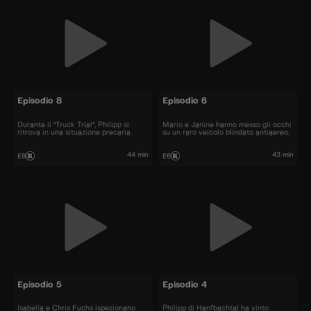
Episodio 8
Episodio 6
Durante il "Truck Trial", Philipp si
Mario e Janine hanno messo gli occhi
ritrova in una situazione precaria.
su un raro veicolo blindato antiaereo.
44 min
43 min
E8
E6
Episodio 5
Episodio 4
Isabella e Chris Fuchs ispezionano
Philipp di Hanfbachtal ha vinto