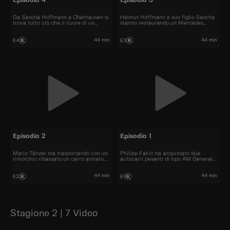
Episodio 4
Episodio 3
Da Sascha Hoffmann a Oberhausen si
Helmut Hoffmann e suo figlio Sascha
trova tutto ciò che il cuore di un
stanno restaurando un Mercedes
meccanico di camion desidera.
1624.
44 min
44 min
E4
E3
Episodio 2
Episodio 1
Mario Tänzer sta trasportando con un
Philipp Fakin ha acquistato due
rimorchio ribassato un carro armato
autocarri pesanti di tipo AM General
da combattimento pesante 19
M931.
tonnellate nell'Harz.
44 min
44 min
E2
E1
Stagione 2 | 7 Video