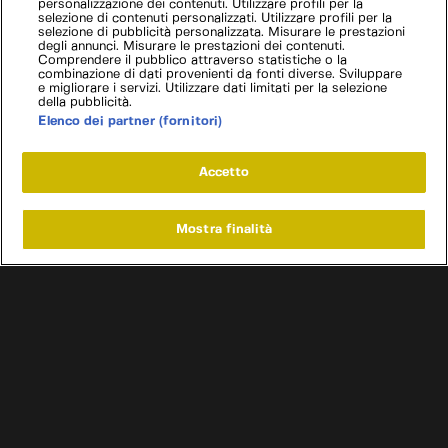
personalizzazione dei contenuti. Utilizzare profili per la
selezione di contenuti personalizzati. Utilizzare profili per la
selezione di pubblicità personalizzata. Misurare le prestazioni
degli annunci. Misurare le prestazioni dei contenuti.
Comprendere il pubblico attraverso statistiche o la
combinazione di dati provenienti da fonti diverse. Sviluppare
e migliorare i servizi. Utilizzare dati limitati per la selezione
della pubblicità.
Elenco dei partner (fornitori)
Accetto
Mostra finalità
Home
Programmi
Live
Cerca
Menu
/
Programmi
/
Titans of steel: tesori d'acciaio
/
Episodio 3
Condizioni d'uso
Informativa privacy
Cookie e scelte pubblicitarie