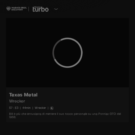
Texas Metal
Wrecker
S
7
: E
3
|
44
min
|
Wrecker
|
Bill è più che entusiasta di mettere il suo tocco personale su una Pontiac GTO del
1968.