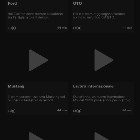
Ford
GTO
Bill Carlton deve trovare l'equilibrio
Bill e il team raggiungono l'ultimo
tra l'artigianato e il design.
sprint su un'unico '68 GTO.
44 min
44 min
E9
E8
Mustang
Lavoro internazionale
Il team personalizza una Mustang del
Quest'anno, un nuovo International
'23 per un tentativo di record
MV del 2023 pone ancor più in alto gli
mondiale.
standard per Bill e il suo team.
44 min
44 min
E7
E6