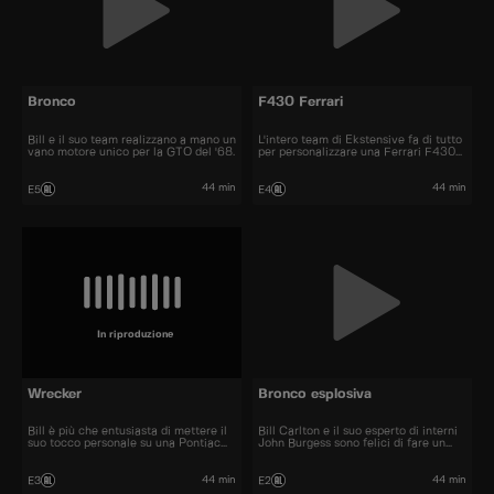
Bronco
F430 Ferrari
Bill e il suo team realizzano a mano un
L'intero team di Ekstensive fa di tutto
vano motore unico per la GTO del '68.
per personalizzare una Ferrari F430
del 2005.
44 min
44 min
E5
E4
In riproduzione
Wrecker
Bronco esplosiva
Bill è più che entusiasta di mettere il
Bill Carlton e il suo esperto di interni
suo tocco personale su una Pontiac
John Burgess sono felici di fare un
GTO del 1968.
tuffo nel passato trasformando un
Bronco II del 1989.
44 min
44 min
E3
E2