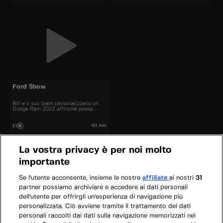
Ford Show
Bill e il suo team personalizzano un
Dodge Ram 2023 affinché possa
vincere premi pur continuando a
funzionare come un camion.
44 min
E1
La vostra privacy è per noi molto
importante
Se l'utente acconsente, insieme le nostre
affiliate
ai nostri
31
partner possiamo archiviare e accedere ai dati personali
dell'utente per offrirgli un'esperienza di navigazione più
personalizzata. Ciò avviene tramite il trattamento dei dati
personali raccolti dai dati sulla navigazione memorizzati nei