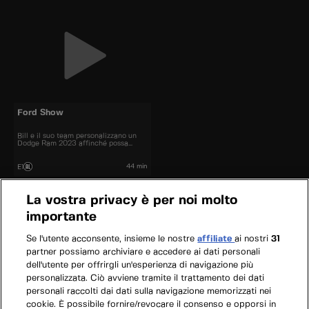
Ford Show
Bill e il suo team personalizzano un
Dodge Ram 2023 affinché possa
vincere premi pur continuando a
funzionare come un camion.
44 min
E1
La vostra privacy è per noi molto
importante
Se l'utente acconsente, insieme le nostre
affiliate
ai nostri
31
partner possiamo archiviare e accedere ai dati personali
dell'utente per offrirgli un'esperienza di navigazione più
personalizzata. Ciò avviene tramite il trattamento dei dati
personali raccolti dai dati sulla navigazione memorizzati nei
cookie. È possibile fornire/revocare il consenso e opporsi in