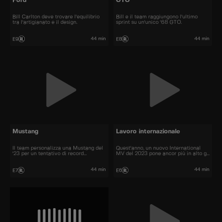
Ford
GTO
Bill Carlton deve trovare l'equilibrio
Bill e il team raggiungono l'ultimo
tra l'artigianato e il design.
sprint su un'unico '68 GTO.
44 min
44 min
E9
E8
Mustang
Lavoro internazionale
Il team personalizza una Mustang del
Quest'anno, un nuovo International
'23 per un tentativo di record
MV del 2023 pone ancor più in alto gli
mondiale.
standard per Bill e il suo team.
44 min
44 min
E7
E6