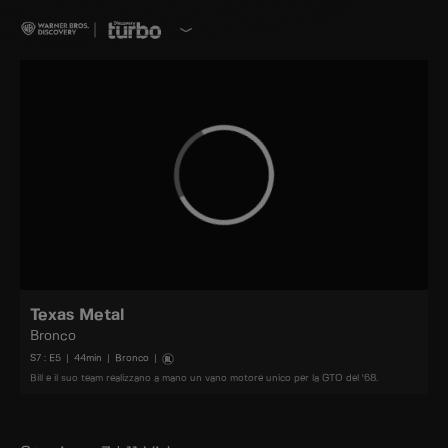
Texas Metal
Bronco
S
7
: E
5
|
44
min
|
Bronco
|
Bill e il suo team realizzano a mano un vano motore unico per la GTO del '68.