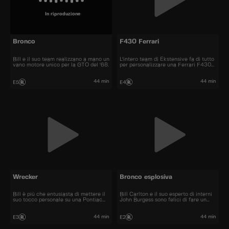
In riproduzione
Bronco
F430 Ferrari
Bill e il suo team realizzano a mano un
L'intero team di Ekstensive fa di tutto
vano motore unico per la GTO del '68.
per personalizzare una Ferrari F430
del 2005.
44 min
44 min
E5
E4
Wrecker
Bronco esplosiva
Bill è più che entusiasta di mettere il
Bill Carlton e il suo esperto di interni
suo tocco personale su una Pontiac
John Burgess sono felici di fare un
GTO del 1968.
tuffo nel passato trasformando un
Bronco II del 1989.
44 min
44 min
E3
E2