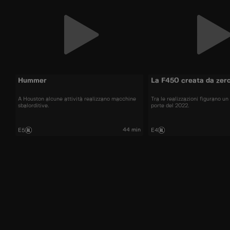
Hummer
La F450 creata da zer
A Houston alcune attività realizzano macchine
Tra le realizzazioni figurano u
sbalorditive.
porte del 2022.
44 min
E5
E4