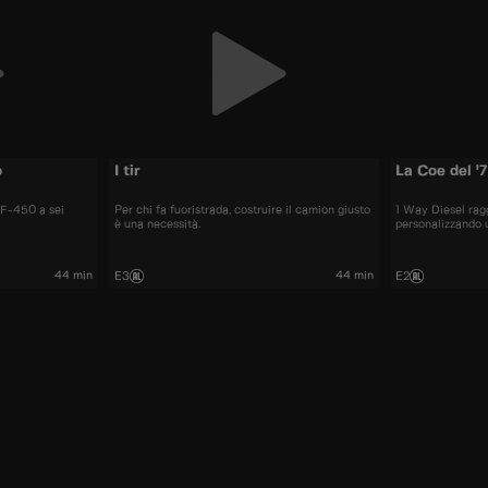
o
I tir
La Coe del '
n F-450 a sei
Per chi fa fuoristrada, costruire il camion giusto
1 Way Diesel rag
è una necessità.
personalizzando 
44 min
44 min
E3
E2