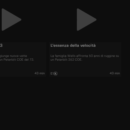
73
L'essenza della velocità
giunge nuove vette
La famiglia Wells affronta 50 anni di ruggine su
un Peterbilt COE del 73.
un Peterbilt 352 COE.
43 min
43 min
E1