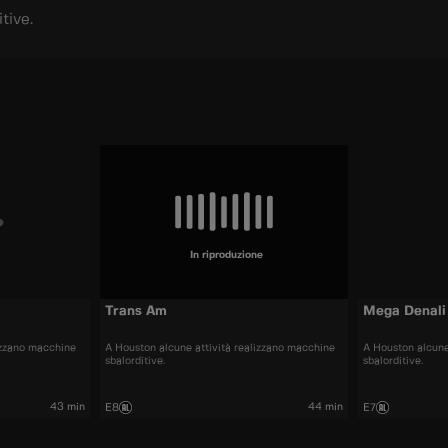
tive.
In riproduzione
Trans Am
Mega Denali
izzano macchine
A Houston alcune attività realizzano macchine
A Houston alcune
sbalorditive.
sbalorditive.
43 min
44 min
E8
E7