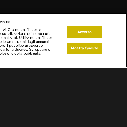
rnire:
vi. Creare profili per la
Accetto
ersonalizzazione dei contenuti.
onalizzati. Utilizzare profili per
e le prestazioni degli annunci.
re il pubblico attraverso
Mostra finalità
 da fonti diverse. Sviluppare e
selezione della pubblicità.
Live Now
Metal: Monster Cars
|
Trans Am
|
S
2
:E
8