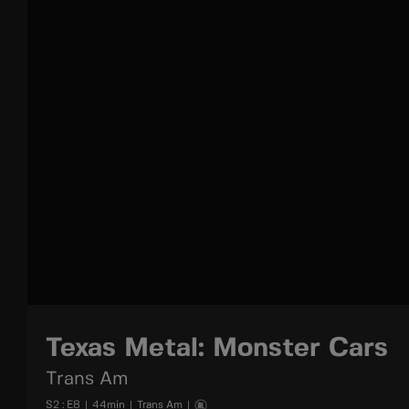
Texas Metal: Monster Cars
Trans Am
S
2
: E
8
|
44
min
|
Trans Am
|