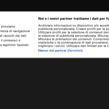
Noi e i nostri partner trattiamo i dati per fo
Archiviare informazioni su dispositivo e/o acceder
r possiamo
pubblicità personalizzata. Creare profili per la p
erienza di navigazione
Utilizzare profili per la selezione di contenuti pers
i raccolti dai dati
la selezione di pubblicità personalizzata. Misurar
Misurare le prestazioni dei contenuti. Comprende
 il consenso e
statistiche o la combinazione di dati provenienti
se legittimo facendo
migliorare i servizi. Utilizzare dati limitati per la 
Elenco dei partner (fornitori)
s Am
Texas 