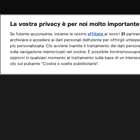
La vostra privacy è per noi molto importante
Se l'utente acconsente, insieme le nostre
affiliate
ai nostri
31
partne
archiviare e accedere ai dati personali dell'utente per offrirgli un'esp
più personalizzata. Ciò avviene tramite il trattamento dei dati personal
sulla navigazione memorizzati nei cookie. È possibile fornire/revocare
opporsi in qualsiasi momento al trattamento sulla base di un interes
clic sul pulsante “Cookie e scelte pubblicitarie”.
/
Programmi
/
Texas Metal: Monster Cars
/
Tran