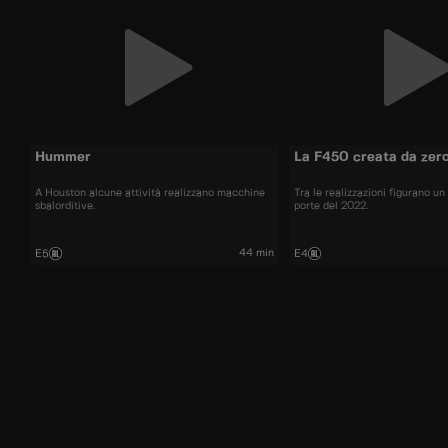
Hummer
La F450 creata da zer
A Houston alcune attività realizzano macchine
Tra le realizzazioni figurano u
sbalorditive.
porte del 2022.
44 min
E5
E4