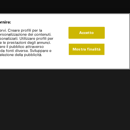
rnire:
vi. Creare profili per la
Accetto
ersonalizzazione dei contenuti.
onalizzati. Utilizzare profili per
e le prestazioni degli annunci.
re il pubblico attraverso
Mostra finalità
 da fonti diverse. Sviluppare e
selezione della pubblicità.
Live Now
Metal: Monster Cars
|
Silverado
|
S
2
:E
10