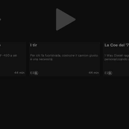
o
I tir
La Coe del '
n F-450 a sei
Per chi fa fuoristrada, costruire il camion giusto
1 Way Diesel rag
è una necessità.
personalizzando 
44 min
44 min
E3
E2