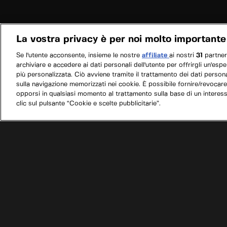
La vostra privacy è per noi molto importante
Se l'utente acconsente, insieme le nostre
affiliate
ai nostri
31
partne
archiviare e accedere ai dati personali dell'utente per offrirgli un'esp
più personalizzata. Ciò avviene tramite il trattamento dei dati personal
sulla navigazione memorizzati nei cookie. È possibile fornire/revocare
opporsi in qualsiasi momento al trattamento sulla base di un interes
clic sul pulsante “Cookie e scelte pubblicitarie”.
/
Programmi
/
Texas Metal: Monster Cars
/
Silve