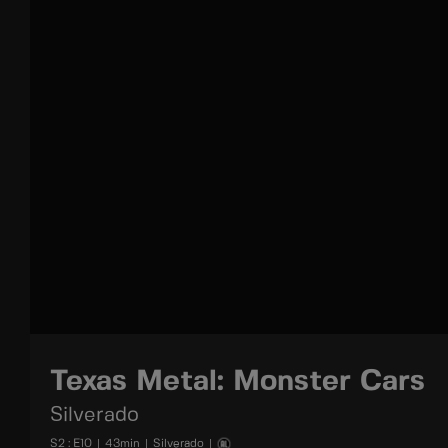
Texas Metal: Monster Cars
Silverado
S
2
: E
10
|
43
min
|
Silverado
|