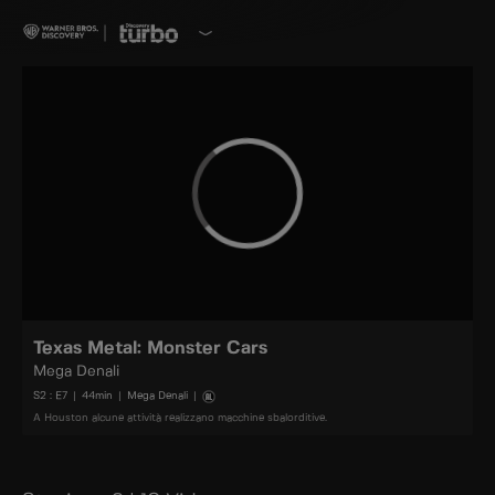
Texas Metal: Monster Cars
Mega Denali
S
2
: E
7
|
44
min
|
Mega Denali
|
A Houston alcune attività realizzano macchine sbalorditive.