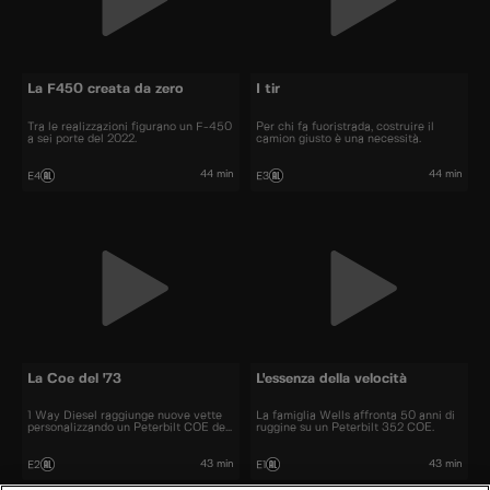
La F450 creata da zero
I tir
Tra le realizzazioni figurano un F-450
Per chi fa fuoristrada, costruire il
a sei porte del 2022.
camion giusto è una necessità.
44 min
44 min
E4
E3
La Coe del '73
L'essenza della velocità
1 Way Diesel raggiunge nuove vette
La famiglia Wells affronta 50 anni di
personalizzando un Peterbilt COE del
ruggine su un Peterbilt 352 COE.
73.
43 min
43 min
E2
E1