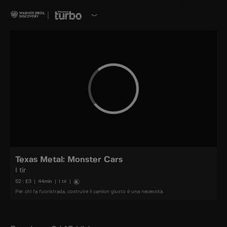
Texas Metal: Monster Cars
I tir
S
2
: E
3
|
44
min
|
I tir
|
Per chi fa fuoristrada, costruire il camion giusto è una necessità.