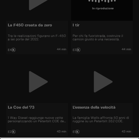
In riproduzione
La F450 creata da zero
I tir
Tra le realizzazioni figurano un F-450
Per chi fa fuoristrada, costruire il
a sei porte del 2022.
camion giusto è una necessità.
44 min
44 min
E4
E3
La Coe del '73
L'essenza della velocità
1 Way Diesel raggiunge nuove vette
La famiglia Wells affronta 50 anni di
personalizzando un Peterbilt COE del
ruggine su un Peterbilt 352 COE.
73.
43 min
43 min
E2
E1