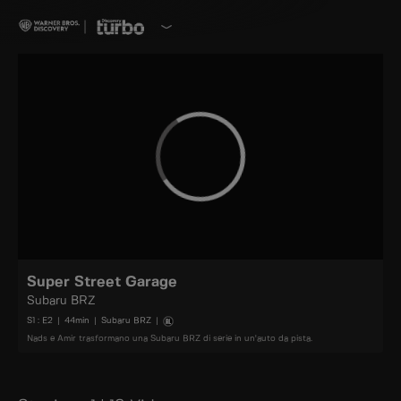
Super Street Garage
Subaru BRZ
S
1
: E
2
|
44
min
|
Subaru BRZ
|
Nads e Amir trasformano una Subaru BRZ di serie in un'auto da pista.