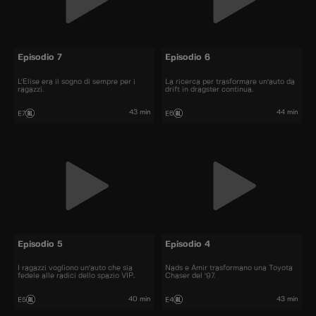
Episodio 7
Episodio 6
L'Elise era il sogno di sempre per i
La ricerca per trasformare un'auto da
ragazzi.
drift in dragster continua.
43 min
44 min
E7
E6
Episodio 5
Episodio 4
I ragazzi vogliono un'auto che sia
Nads e Amir trasformano una Toyota
fedele alle radici dello spazio VIP.
Chaser del '97.
40 min
43 min
E5
E4