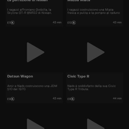
La perfezione di Nissan
Mazda Miata
I ragazzi affrontano Godzilla, la
I ragazzi costruiscono una Miata
Skyline GT-R BNR32 di Nissan.
fresca e pulita e la portano al raduno
43 min
43 min
E11
E10
Datsun Wagon
Civic Type R
Amir e Nads costruiscono una JDM
Nads è soddisfatto della sua Civic
510 del 1970.
Type R Tribute.
43 min
44 min
E9
E8