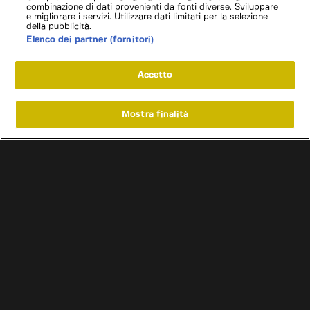
combinazione di dati provenienti da fonti diverse. Sviluppare
e migliorare i servizi. Utilizzare dati limitati per la selezione
della pubblicità.
Elenco dei partner (fornitori)
Accetto
Mostra finalità
Home
Programmi
Live
Cerca
Menu
/
Programmi
/
Super Street Garage
/
Subaru BRZ
Condizioni d'uso
Informativa privacy
Cookie e scelte pubblicitarie
Problemi di ricezione?