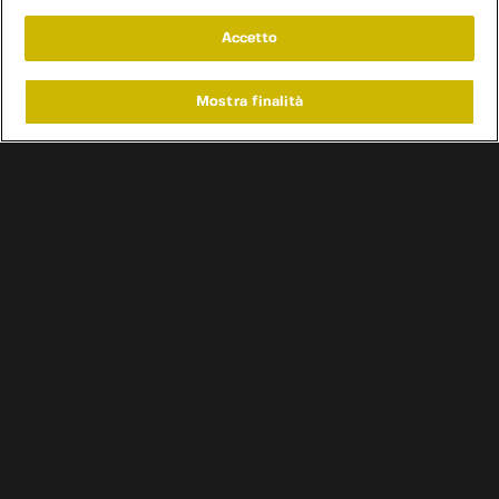
Accetto
Mostra finalità
Home
Programmi
Live
Cerca
Menu
/
Programmi
/
Sol Volante
Condizioni d'uso
Informativa privacy
Cookie e scelte pubblicitarie
Problemi di ricezione?