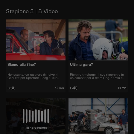
Stagione 3 | 8 Video
Siamo alla fine?
Ultima gara?
Nonostante un restauro dal vivo al
Richard trasforma il suo rimorchio in
CarFest per riportare il cog al suo
un camper per il team Cog. Kamla e
antico splendore e la nuova ragazza
Richard discutono se le corse possano
per “Oliver”, Richard è preoccupato
continuare, ma Anthony vuole
per le prospettive dell'officina. Anche
dimostrare che non è uno spreco di
43 min
44 min
E8
E7
con un lavoro più remunerativo in
denaro nell'ultima gara della stagione.
vista, il futuro non sembra certo.
In riproduzione