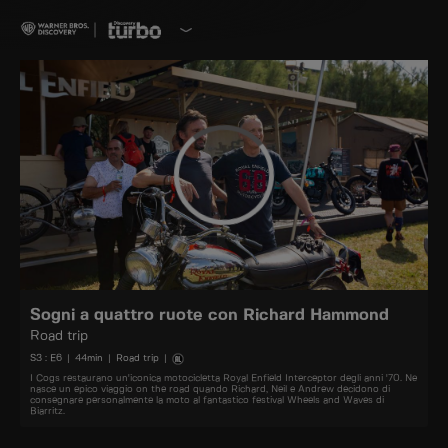
Sogni a quattro ruote con Richard Hammond
Road trip
S
3
: E
6
|
44
min
|
Road trip
|
I Cogs restaurano un'iconica motocicletta Royal Enfield Interceptor degli anni '70. Ne
nasce un epico viaggio on the road quando Richard, Neil e Andrew decidono di
consegnare personalmente la moto al fantastico festival Wheels and Waves di
Biarritz.