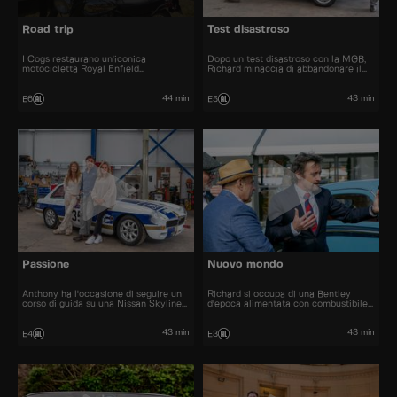
Road trip
Test disastroso
I Cogs restaurano un'iconica
Dopo un test disastroso con la MGB,
motocicletta Royal Enfield
Richard minaccia di abbandonare il
Interceptor degli anni '70. Ne nasce
progetto.
un epico viaggio on the road quando
Richard, Neil e Andrew decidono di
44 min
43 min
E6
E5
consegnare personalmente la moto al
fantastico festival Wheels and Waves
di Biarritz.
Passione
Nuovo mondo
Anthony ha l'occasione di seguire un
Richard si occupa di una Bentley
corso di guida su una Nissan Skyline
d'epoca alimentata con combustibile
GTR.
sintetico.
43 min
43 min
E4
E3