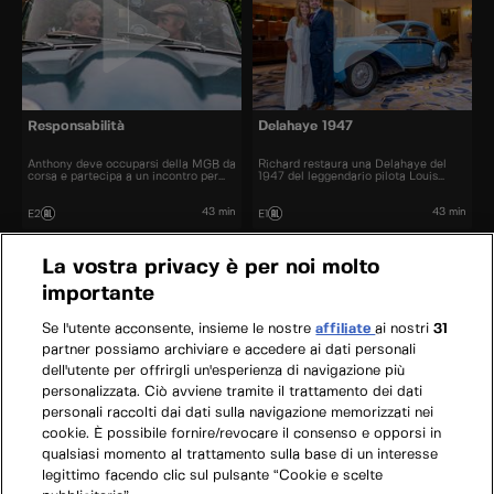
Responsabilità
Delahaye 1947
Anthony deve occuparsi della MGB da
Richard restaura una Delahaye del
corsa e partecipa a un incontro per
1947 del leggendario pilota Louis
meccanici.
Chiron.
43 min
43 min
E2
E1
La vostra privacy è per noi molto
importante
Se l'utente acconsente, insieme le nostre
affiliate
ai nostri
31
partner possiamo archiviare e accedere ai dati personali
dell'utente per offrirgli un'esperienza di navigazione più
personalizzata. Ciò avviene tramite il trattamento dei dati
personali raccolti dai dati sulla navigazione memorizzati nei
cookie. È possibile fornire/revocare il consenso e opporsi in
qualsiasi momento al trattamento sulla base di un interesse
legittimo facendo clic sul pulsante “Cookie e scelte