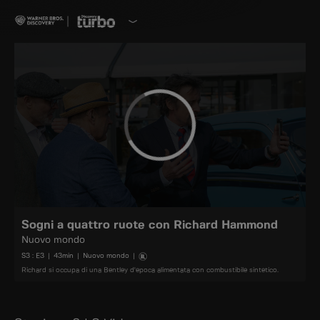
Sogni a quattro ruote con Richard Hammond
Nuovo mondo
S
3
: E
3
|
43
min
|
Nuovo mondo
|
Richard si occupa di una Bentley d'epoca alimentata con combustibile sintetico.