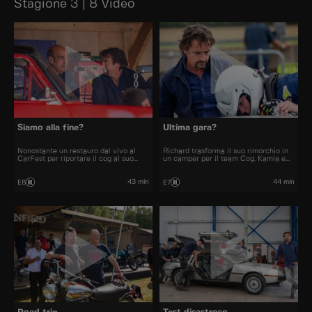
Stagione 3 | 8 Video
Siamo alla fine?
Ultima gara?
Nonostante un restauro dal vivo al
Richard trasforma il suo rimorchio in
CarFest per riportare il cog al suo
un camper per il team Cog. Kamla e
antico splendore e la nuova ragazza
Richard discutono se le corse possano
per “Oliver”, Richard è preoccupato
continuare, ma Anthony vuole
per le prospettive dell'officina. Anche
dimostrare che non è uno spreco di
43 min
44 min
E8
E7
con un lavoro più remunerativo in
denaro nell'ultima gara della stagione.
vista, il futuro non sembra certo.