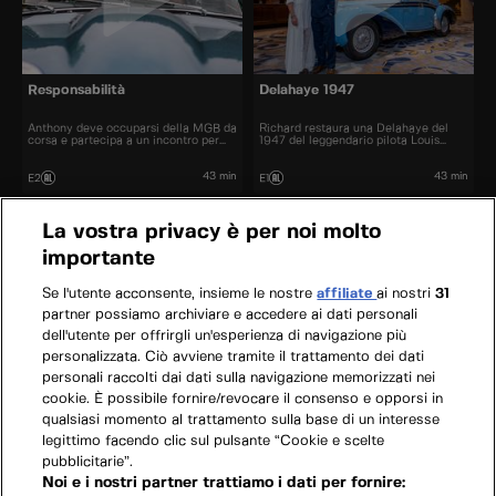
Responsabilità
Delahaye 1947
Anthony deve occuparsi della MGB da
Richard restaura una Delahaye del
corsa e partecipa a un incontro per
1947 del leggendario pilota Louis
meccanici.
Chiron.
43 min
43 min
E2
E1
La vostra privacy è per noi molto
importante
Se l'utente acconsente, insieme le nostre
affiliate
ai nostri
31
partner possiamo archiviare e accedere ai dati personali
dell'utente per offrirgli un'esperienza di navigazione più
personalizzata. Ciò avviene tramite il trattamento dei dati
personali raccolti dai dati sulla navigazione memorizzati nei
cookie. È possibile fornire/revocare il consenso e opporsi in
qualsiasi momento al trattamento sulla base di un interesse
legittimo facendo clic sul pulsante “Cookie e scelte
pubblicitarie”.
Noi e i nostri partner trattiamo i dati per fornire: