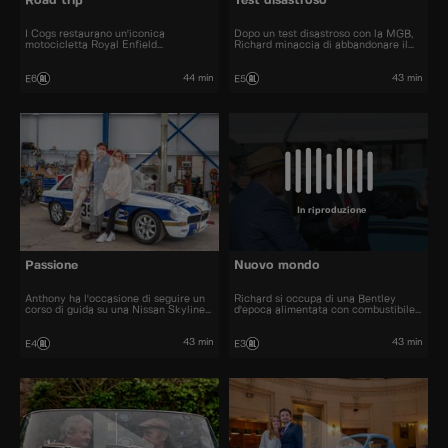
Road trip
Test disastroso
I Cogs restaurano un'iconica
Dopo un test disastroso con la MGB,
motocicletta Royal Enfield
Richard minaccia di abbandonare il
Interceptor degli anni '70. Ne nasce
progetto.
un epico viaggio on the road quando
Richard, Neil e Andrew decidono di
44 min
43 min
E6
E5
consegnare personalmente la moto al
fantastico festival Wheels and Waves
di Biarritz.
In riproduzione
Passione
Nuovo mondo
Anthony ha l'occasione di seguire un
Richard si occupa di una Bentley
corso di guida su una Nissan Skyline
d'epoca alimentata con combustibile
GTR.
sintetico.
43 min
43 min
E4
E3