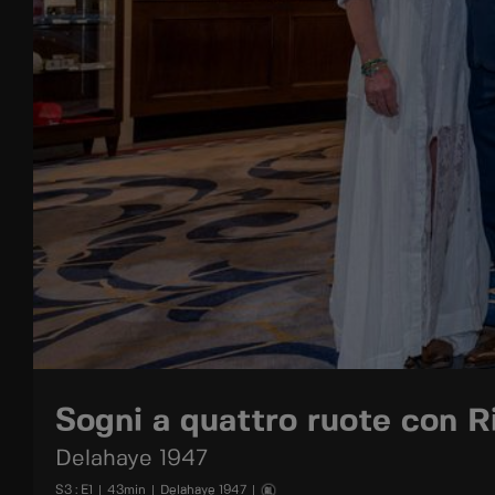
Sogni a quattro ruote con
Delahaye 1947
S
3
: E
1
|
43
min
|
Delahaye 1947
|