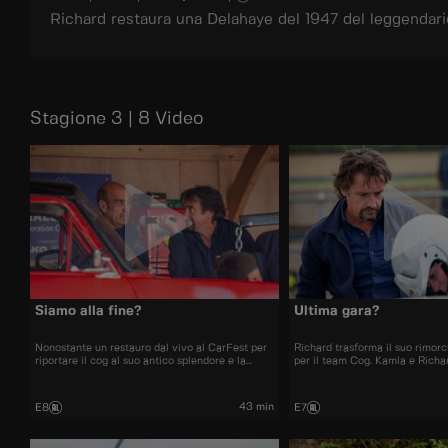
Richard restaura una Delahaye del 1947 del leggendario
Stagione 3 | 8 Video
Siamo alla fine?
Ultima gara?
Nonostante un restauro dal vivo al CarFest per
Richard trasforma il suo rimor
riportare il cog al suo antico splendore e la
per il team Cog. Kamla e Richa
nuova ragazza per “Oliver”, Richard è
le corse possano continuare, 
preoccupato per le prospettive dell'officina.
dimostrare che non è uno sprec
Anche con un lavoro più remunerativo in vista, il
nell'ultima gara della stagione.
43 min
E8
E7
futuro non sembra certo.