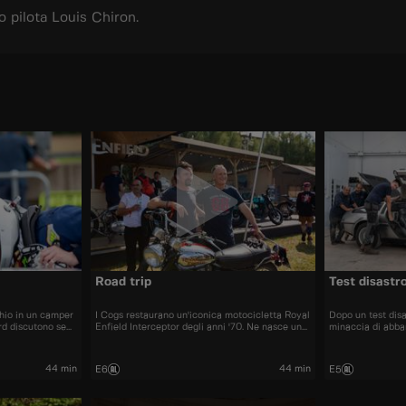
 pilota Louis Chiron.
Road trip
Test disastr
chio in un camper
I Cogs restaurano un'iconica motocicletta Royal
Dopo un test dis
rd discutono se
Enfield Interceptor degli anni '70. Ne nasce un
minaccia di abba
ma Anthony vuole
epico viaggio on the road quando Richard, Neil
o di denaro
e Andrew decidono di consegnare
personalmente la moto al fantastico festival
44 min
44 min
E6
E5
Wheels and Waves di Biarritz.