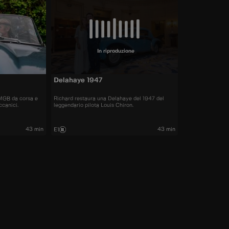
In riproduzione
Delahaye 1947
MGB da corsa e
Richard restaura una Delahaye del 1947 del
ccanici.
leggendario pilota Louis Chiron.
43 min
43 min
E1