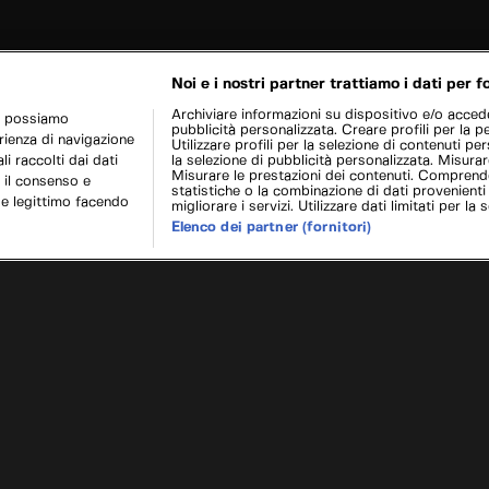
Noi e i nostri partner trattiamo i dati per fo
Archiviare informazioni su dispositivo e/o acceder
r possiamo
pubblicità personalizzata. Creare profili per la p
erienza di navigazione
Utilizzare profili per la selezione di contenuti pers
i raccolti dai dati
la selezione di pubblicità personalizzata. Misurar
Misurare le prestazioni dei contenuti. Comprende
 il consenso e
statistiche o la combinazione di dati provenienti
se legittimo facendo
migliorare i servizi. Utilizzare dati limitati per la 
Elenco dei partner (fornitori)
 Hammond
/
Delahaye 1947
Sogni 