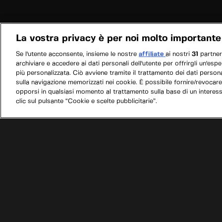
La vostra privacy è per noi molto importante
Se l'utente acconsente, insieme le nostre
affiliate
ai nostri
31
partne
archiviare e accedere ai dati personali dell'utente per offrirgli un'esp
più personalizzata. Ciò avviene tramite il trattamento dei dati personal
sulla navigazione memorizzati nei cookie. È possibile fornire/revocare
opporsi in qualsiasi momento al trattamento sulla base di un interes
clic sul pulsante “Cookie e scelte pubblicitarie”.
/
Programmi
/
Sogni a quattro ruote con Richard