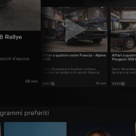
6 Rallye
Affari a quattro ruote Francia - Alpine
Affari a quatt
eicoli d’epoca.
A310
Peugeot 309 
Gerry Blyenberg e Aurélien Letheux
Gerry Blyenberg
lavorano al restauro di veicoli d’epoca.
lavorano al rest
58 min
61 min
S9
:
E7
S9
:
E6
ogrammi preferiti