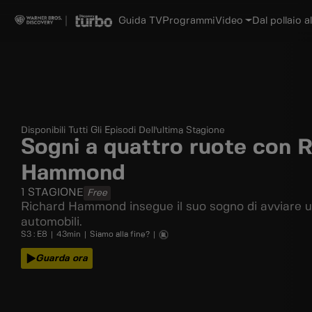
Guida TV
Programmi
Video
Dal pollaio al
Disponibili Tutti Gli Episodi Dell'ultima Stagione
Sogni a quattro ruote con 
Hammond
1
STAGIONE
Free
Richard Hammond insegue il suo sogno di avviare un'
automobili.
S
3
: E
8
|
43
min
|
Siamo alla fine?
|
Guarda ora