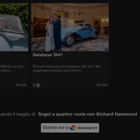
Delahaye 1947
MGB da corsa e
Richard restaura una Delahaye del 1947 del
ccanici.
leggendario pilota Louis Chiron.
43 min
43 min
E1
uarda il meglio di
Sogni a quattro ruote con Richard Hammond
Guarda ora su