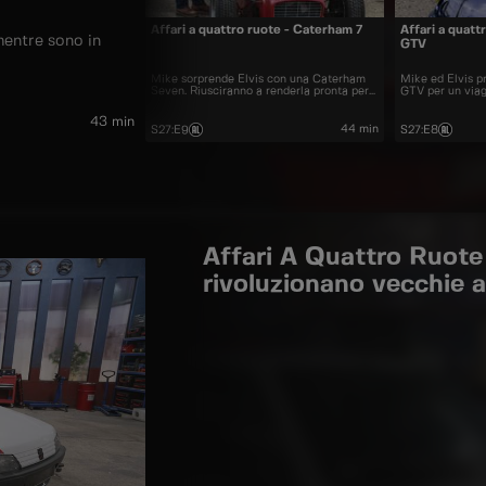
Affari a quattro ruote - Caterham 7
Affari a quatt
mentre sono in
GTV
Mike sorprende Elvis con una Caterham
Mike ed Elvis p
Seven. Riusciranno a renderla pronta per
GTV per un viagg
correre in tempo?
43 min
44 min
S27
:
E9
S27
:
E8
Affari A Quattro Ruote 
rivoluzionano vecchie a