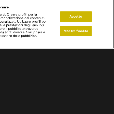
rnire:
vi. Creare profili per la
Accetto
ersonalizzazione dei contenuti.
onalizzati. Utilizzare profili per
e le prestazioni degli annunci.
re il pubblico attraverso
Mostra finalità
 da fonti diverse. Sviluppare e
selezione della pubblicità.
Live Now