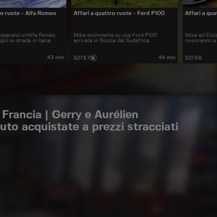
ro ruote - Alfa Romeo
Affari a quattro ruote - Ford P100
Affari a qu
reparano un'Alfa Romeo
Mike scommette su una Ford P100
Mike ed Elvis
io su strada in Italia.
arrivata in Scozia dal Sudafrica.
riusciranno 
43 min
44 min
S27
:
E7
S27
:
E6
Francia | Gerry e Aurélien
uto acquistate a prezzi stracciati