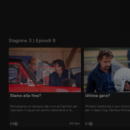
Stagione 3 | Episodi 8
Siamo alla fine?
Ultima gara?
Nonostante un restauro dal vivo al CarFest per
Richard trasforma il suo rimor
riportare il cog al suo antico splendore e la
per il team Cog. Kamla e Richa
nuova ragazza per “Oliver”, Richard è
le corse possano continuare, 
preoccupato per le prospettive dell'officina.
dimostrare che non è uno sprec
Anche con un lavoro più remunerativo in vista, il
nell'ultima gara della stagione.
43 min
E8
E7
futuro non sembra certo.