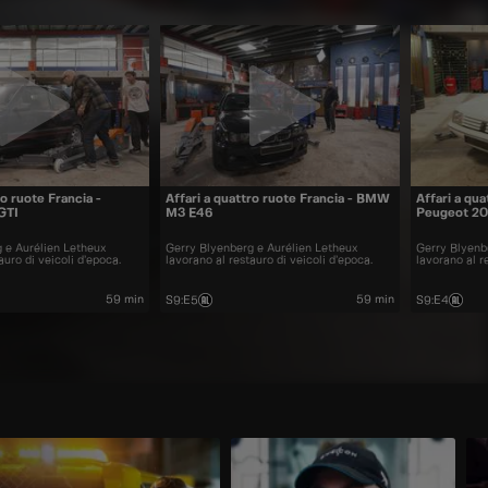
ro ruote Francia -
Affari a quattro ruote Francia - BMW
Affari a qua
GTI
M3 E46
Peugeot 20
 e Aurélien Letheux
Gerry Blyenberg e Aurélien Letheux
Gerry Blyenb
auro di veicoli d’epoca.
lavorano al restauro di veicoli d’epoca.
lavorano al r
59 min
59 min
S9
:
E5
S9
:
E4