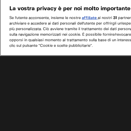
La vostra privacy è per noi molto importante
Se l'utente acconsente, insieme le nostre
affiliate
ai nostri
31
partne
archiviare e accedere ai dati personali dell'utente per offrirgli un'esp
più personalizzata. Ciò avviene tramite il trattamento dei dati personal
sulla navigazione memorizzati nei cookie. È possibile fornire/revocare
opporsi in qualsiasi momento al trattamento sulla base di un interes
clic sul pulsante “Cookie e scelte pubblicitarie”.
/
Programmi
/
Sogni a quattro ruote con Richard
Condizioni d'uso
Informativa privacy