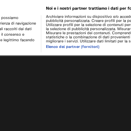
Noi e i nostri partner trattiamo i dati per fo
Archiviare informazioni su dispositivo e/o acceder
r possiamo
pubblicità personalizzata. Creare profili per la p
erienza di navigazione
Utilizzare profili per la selezione di contenuti pers
i raccolti dai dati
la selezione di pubblicità personalizzata. Misurar
Misurare le prestazioni dei contenuti. Comprende
 il consenso e
statistiche o la combinazione di dati provenienti
se legittimo facendo
migliorare i servizi. Utilizzare dati limitati per la 
Elenco dei partner (fornitori)
 Hammond
Cookie e scelte pubblicitarie
Problemi di ricezione?