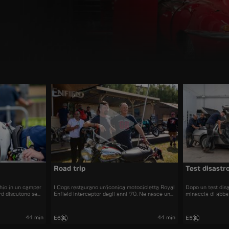
Road trip
Test disastr
chio in un camper
I Cogs restaurano un'iconica motocicletta Royal
Dopo un test dis
rd discutono se
Enfield Interceptor degli anni '70. Ne nasce un
minaccia di abba
ma Anthony vuole
epico viaggio on the road quando Richard, Neil
o di denaro
e Andrew decidono di consegnare
personalmente la moto al fantastico festival
44 min
44 min
E6
E5
Wheels and Waves di Biarritz.