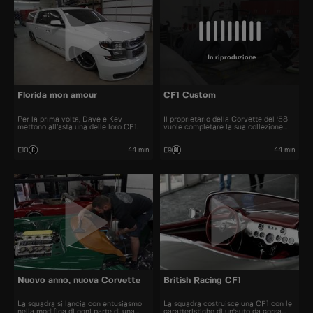
In riproduzione
Florida mon amour
CF1 Custom
Per la prima volta, Dave e Kev
Il proprietario della Corvette del '58
mettono all’asta una delle loro CF1.
vuole completare la sua collezione
con una CF1 personalizzata.
44 min
44 min
E10
E9
Nuovo anno, nuova Corvette
British Racing CF1
La squadra si lancia con entusiasmo
La squadra costruisce una CF1 con le
nella modifica di ogni parte di una
caratteristiche di un'auto da corsa