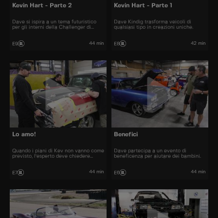
Kevin Hart - Parte 2
Kevin Hart - Parte 1
Dave si ispira a un tema futuristico
Dave Kindig trasforma veicoli di
per gli interni della Challenger di
qualsiasi tipo in creazioni uniche.
Kevin Hart.
44 min
42 min
E9
E8
Lo amo!
Benefici
Quando i piani di Kev non vanno come
Dave partecipa a un evento di
previsto, l'esperto deve chiedere
beneficenza per aiutare dei bambini.
aiuto.
44 min
44 min
E7
E6