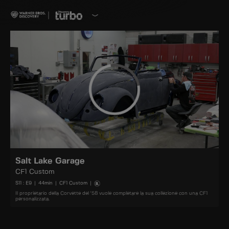
Salt Lake Garage
CF1 Custom
S
11
: E
9
|
44
min
|
CF1 Custom
|
Il proprietario della Corvette del '58 vuole completare la sua collezione con una CF1
personalizzata.