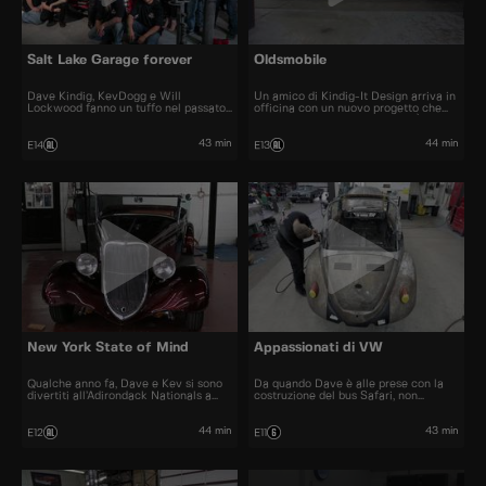
Salt Lake Garage forever
Oldsmobile
Dave Kindig, KevDogg e Will
Un amico di Kindig-It Design arriva in
Lockwood fanno un tuffo nel passato
officina con un nuovo progetto che
ripercorrendo gli ultimi 10 anni di Salt
scatena la creatività di Dave. È
Lake Garage. I ragazzi rivedono tutte
passato un decennio dall’ultima
le più grandi realizzazioni e i momenti
Oldsmobile di Dave, e ora propone un
43 min
44 min
E14
E13
più memorabili della serie.
design che mantiene il fascino
dell’auto ma la rende grintosa.
New York State of Mind
Appassionati di VW
Qualche anno fa, Dave e Kev si sono
Da quando Dave è alle prese con la
divertiti all’Adirondack Nationals a
costruzione del bus Safari, non
Lake George, New York. Vedere le
vedeva l’ora di mettere le mani su un
auto della East Coast ha cambiato le
altro VW e divertirsi. Questa auto
carte in tavola, e ora sono di nuovo lì
potrebbe essere più impegnativa del
44 min
43 min
E12
E11
per ammirare le auto più strane a
previsto, visto che si tratta di un
Syracuse.
mucchio di pezzi arrugginiti.