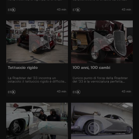
Corvette del '58.
britannica anni '60.
43 min
43 min
E8
E7
Tettuccio rigido
100 anni, 100 cambi
La Roadster del ’33 incontra un
L’unico punto di forza della Roadster
ostacolo: il tettuccio rigido è difficile
del ’33 è la verniciatura perfetta,
da gestire per l’officina. Dave e il suo
mentre tutto il resto va ripensato. La
team sono impegnati a progettare
Camaro del ’68 sembra finita, ma
strumenti e cerchi su misura, oltre a
un’analisi più approfondita rivela molti
43 min
43 min
E6
E5
reinventare fari anteriori e posteriori.
upgrade che il proprietario vuole
realizzare.