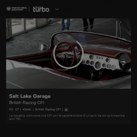
Salt Lake Garage
British Racing CF1
S
11
: E
7
|
43
min
|
British Racing CF1
|
La squadra costruisce una CF1 con le caratteristiche di un'auto da corsa britannica
anni '60.