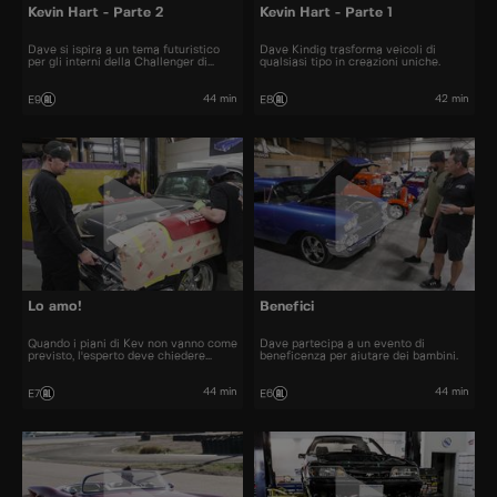
Kevin Hart - Parte 2
Kevin Hart - Parte 1
Dave si ispira a un tema futuristico
Dave Kindig trasforma veicoli di
per gli interni della Challenger di
qualsiasi tipo in creazioni uniche.
Kevin Hart.
44 min
42 min
E9
E8
Lo amo!
Benefici
Quando i piani di Kev non vanno come
Dave partecipa a un evento di
previsto, l'esperto deve chiedere
beneficenza per aiutare dei bambini.
aiuto.
44 min
44 min
E7
E6