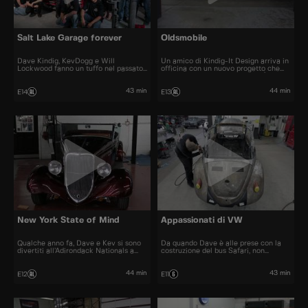
Salt Lake Garage forever
Oldsmobile
Dave Kindig, KevDogg e Will
Un amico di Kindig-It Design arriva in
Lockwood fanno un tuffo nel passato
officina con un nuovo progetto che
ripercorrendo gli ultimi 10 anni di Salt
scatena la creatività di Dave. È
Lake Garage. I ragazzi rivedono tutte
passato un decennio dall’ultima
le più grandi realizzazioni e i momenti
Oldsmobile di Dave, e ora propone un
43 min
44 min
E14
E13
più memorabili della serie.
design che mantiene il fascino
dell’auto ma la rende grintosa.
New York State of Mind
Appassionati di VW
Qualche anno fa, Dave e Kev si sono
Da quando Dave è alle prese con la
divertiti all’Adirondack Nationals a
costruzione del bus Safari, non
Lake George, New York. Vedere le
vedeva l’ora di mettere le mani su un
auto della East Coast ha cambiato le
altro VW e divertirsi. Questa auto
carte in tavola, e ora sono di nuovo lì
potrebbe essere più impegnativa del
44 min
43 min
E12
E11
per ammirare le auto più strane a
previsto, visto che si tratta di un
Syracuse.
mucchio di pezzi arrugginiti.