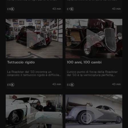
Corvette del '58.
britannica anni '60.
43 min
43 min
E8
E7
Tettuccio rigido
100 anni, 100 cambi
La Roadster del ’33 incontra un
L’unico punto di forza della Roadster
ostacolo: il tettuccio rigido è difficile
del ’33 è la verniciatura perfetta,
da gestire per l’officina. Dave e il suo
mentre tutto il resto va ripensato. La
team sono impegnati a progettare
Camaro del ’68 sembra finita, ma
strumenti e cerchi su misura, oltre a
un’analisi più approfondita rivela molti
43 min
43 min
E6
E5
reinventare fari anteriori e posteriori.
upgrade che il proprietario vuole
realizzare.