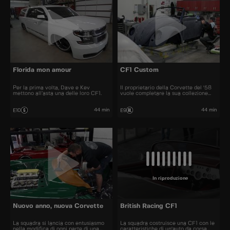
Florida mon amour
CF1 Custom
Per la prima volta, Dave e Kev
Il proprietario della Corvette del '58
mettono all’asta una delle loro CF1.
vuole completare la sua collezione
con una CF1 personalizzata.
44 min
44 min
E10
E9
In riproduzione
Nuovo anno, nuova Corvette
British Racing CF1
La squadra si lancia con entusiasmo
La squadra costruisce una CF1 con le
nella modifica di ogni parte di una
caratteristiche di un'auto da corsa