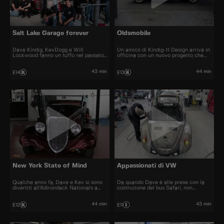
Salt Lake Garage forever
Oldsmobile
Dave Kindig, KevDogg e Will
Un amico di Kindig-It Design arriva in
Lockwood fanno un tuffo nel passato
officina con un nuovo progetto che
ripercorrendo gli ultimi 10 anni di Salt
scatena la creatività di Dave. È
Lake Garage. I ragazzi rivedono tutte
passato un decennio dall’ultima
le più grandi realizzazioni e i momenti
Oldsmobile di Dave, e ora propone un
43 min
44 min
E14
E13
più memorabili della serie.
design che mantiene il fascino
dell’auto ma la rende grintosa.
New York State of Mind
Appassionati di VW
Qualche anno fa, Dave e Kev si sono
Da quando Dave è alle prese con la
divertiti all’Adirondack Nationals a
costruzione del bus Safari, non
Lake George, New York. Vedere le
vedeva l’ora di mettere le mani su un
auto della East Coast ha cambiato le
altro VW e divertirsi. Questa auto
carte in tavola, e ora sono di nuovo lì
potrebbe essere più impegnativa del
44 min
43 min
E12
E11
per ammirare le auto più strane a
previsto, visto che si tratta di un
Syracuse.
mucchio di pezzi arrugginiti.