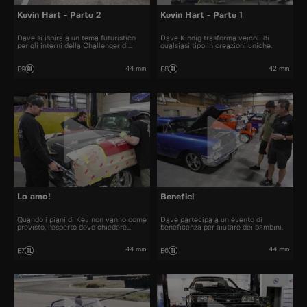
Kevin Hart - Parte 2
Kevin Hart - Parte 1
Dave si ispira a un tema futuristico
Dave Kindig trasforma veicoli di
per gli interni della Challenger di
qualsiasi tipo in creazioni uniche.
Kevin Hart.
44 min
42 min
E9
E8
Lo amo!
Benefici
Quando i piani di Kev non vanno come
Dave partecipa a un evento di
previsto, l'esperto deve chiedere
beneficenza per aiutare dei bambini.
aiuto.
44 min
44 min
E7
E6