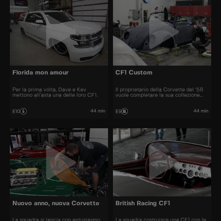
Florida mon amour
CF1 Custom
Per la prima volta, Dave e Kev
Il proprietario della Corvette del '58
mettono all’asta una delle loro CF1.
vuole completare la sua collezione
con una CF1 personalizzata.
44 min
44 min
E10
E9
Nuovo anno, nuova Corvette
British Racing CF1
La squadra si lancia con entusiasmo
La squadra costruisce una CF1 con le