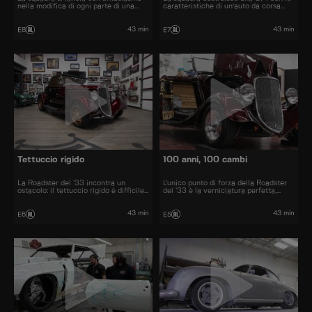
nella modifica di ogni parte di una
caratteristiche di un'auto da corsa
Corvette del '58.
britannica anni '60.
43 min
43 min
E8
E7
Tettuccio rigido
100 anni, 100 cambi
La Roadster del ’33 incontra un
L’unico punto di forza della Roadster
ostacolo: il tettuccio rigido è difficile
del ’33 è la verniciatura perfetta,
da gestire per l’officina. Dave e il suo
mentre tutto il resto va ripensato. La
team sono impegnati a progettare
Camaro del ’68 sembra finita, ma
strumenti e cerchi su misura, oltre a
un’analisi più approfondita rivela molti
43 min
43 min
E6
E5
reinventare fari anteriori e posteriori.
upgrade che il proprietario vuole
realizzare.