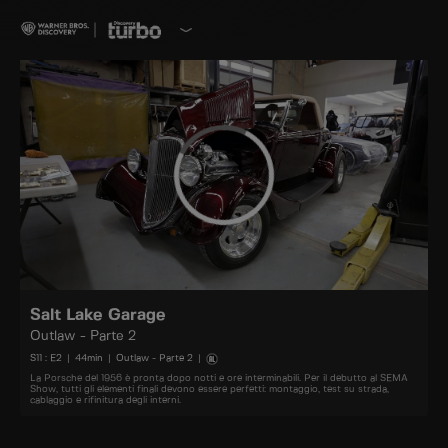
Salt Lake Garage
Outlaw - Parte 2
S
11
: E
2
|
44
min
|
Outlaw - Parte 2
|
La Porsche del 1956 è pronta dopo notti e ore interminabili. Per il debutto al SEMA
Show, tutti gli elementi finali devono essere perfetti: montaggio, test su strada,
cablaggio e rifinitura degli interni.