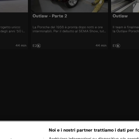
Outlaw - Parte 2
Outlaw
ogetto unico:
La Porsche del 1956 è pronta dopo notti e ore
Il team è finalme
egli anni ’50 in
interminabili. Per il debutto al SEMA Show, tutti
la Outlaw Porsch
iù potenza,
gli elementi finali devono essere perfetti:
temi. Dave è
montaggio, test su strada, cablaggio e rifinitura
n una VW e il
degli interni.
44 min
44 min
E2
E1
Noi e i nostri partner trattiamo i dati per fo