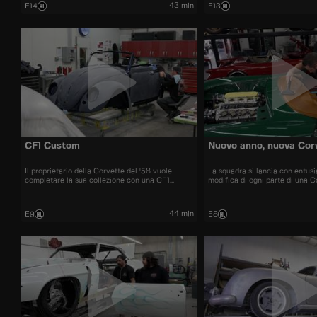
memorabili della serie.
che mantiene il fascino dell’au
43 min
E14
E13
grintosa.
CF1 Custom
Nuovo anno, nuova Cor
Il proprietario della Corvette del '58 vuole
La squadra si lancia con entus
completare la sua collezione con una CF1
modifica di ogni parte di una C
personalizzata.
44 min
E9
E8