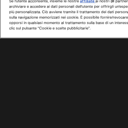
Se l'utente acconsente, insieme le nostre
affiliate
ai nostri
31
partne
archiviare e accedere ai dati personali dell'utente per offrirgli un'esp
più personalizzata. Ciò avviene tramite il trattamento dei dati personal
sulla navigazione memorizzati nei cookie. È possibile fornire/revocare
opporsi in qualsiasi momento al trattamento sulla base di un interes
clic sul pulsante “Cookie e scelte pubblicitarie”.
/
Programmi
/
Salt Lake Garage
/
Un nuovo mot
Condizioni d'uso
Informativa privacy
© 2025 Discovery Italia Srl Tutti i diritti riservati P.IVA 04501580965