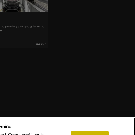
nte pronto a portare a termine
e.
44 min
rnire: