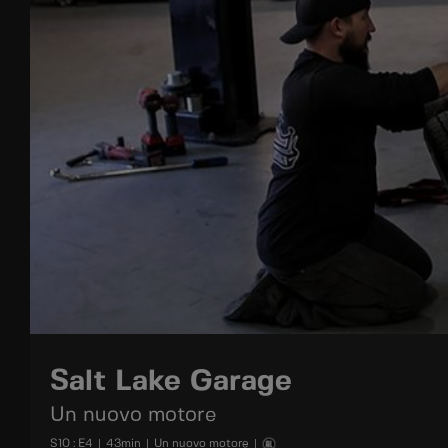
Salt Lake Garage
Un nuovo motore
S
10
: E
4
|
43
min
|
Un nuovo motore
|