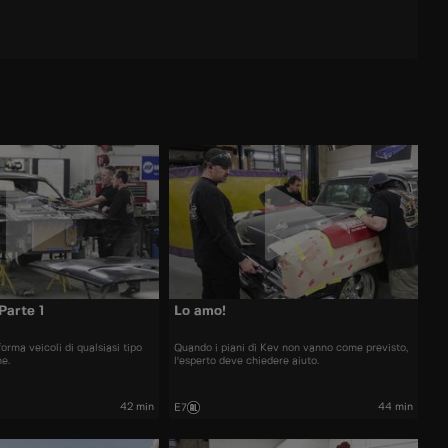
Parte 1
Lo amo!
orma veicoli di qualsiasi tipo
Quando i piani di Kev non vanno come previsto,
he.
l'esperto deve chiedere aiuto.
42 min
44 min
E7