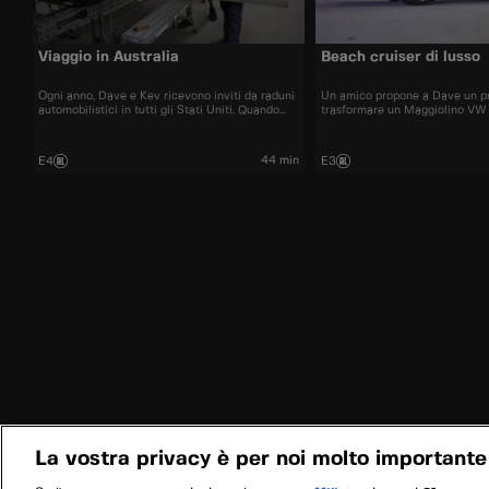
Viaggio in Australia
Beach cruiser di lusso
Ogni anno, Dave e Kev ricevono inviti da raduni
Un amico propone a Dave un pr
automobilistici in tutti gli Stati Uniti. Quando
trasformare un Maggiolino VW d
arriva una chiamata dal governo dell’Australia
un beach cruiser di lusso con p
meridionale per ospitare un evento legato alla
migliore guidabilità e nuovi sis
gara Adelaide 500, i due colgono l’occasione al
sempre pronto per una sfida co
44 min
E4
E3
volo.
team ha molto lavoro da fare.
La vostra privacy è per noi molto importante