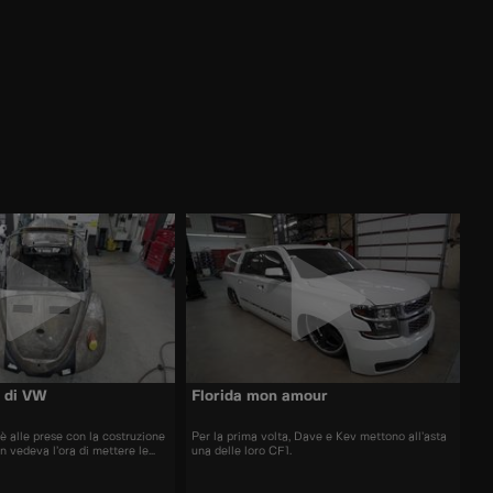
i di VW
Florida mon amour
 alle prese con la costruzione
Per la prima volta, Dave e Kev mettono all’asta
on vedeva l’ora di mettere le
una delle loro CF1.
VW e divertirsi. Questa auto
più impegnativa del previsto,