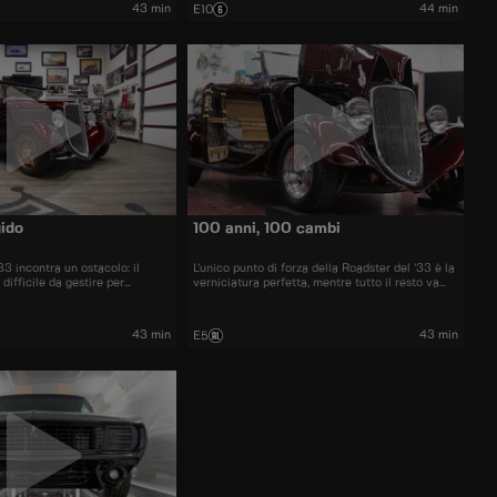
ta di un mucchio di pezzi
43 min
44 min
E10
gido
100 anni, 100 cambi
33 incontra un ostacolo: il
L’unico punto di forza della Roadster del ’33 è la
 difficile da gestire per
verniciatura perfetta, mentre tutto il resto va
e il suo team sono impegnati a
ripensato. La Camaro del ’68 sembra finita, ma
nti e cerchi su misura, oltre a
un’analisi più approfondita rivela molti upgrade
nteriori e posteriori.
che il proprietario vuole realizzare.
43 min
43 min
E5