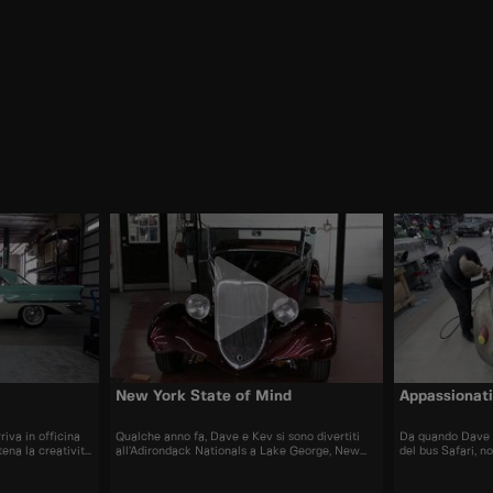
New York State of Mind
Appassionat
riva in officina
Qualche anno fa, Dave e Kev si sono divertiti
Da quando Dave è
ena la creatività
all’Adirondack Nationals a Lake George, New
del bus Safari, n
dall’ultima
York. Vedere le auto della East Coast ha
mani su un altro 
one un design
cambiato le carte in tavola, e ora sono di nuovo
potrebbe essere 