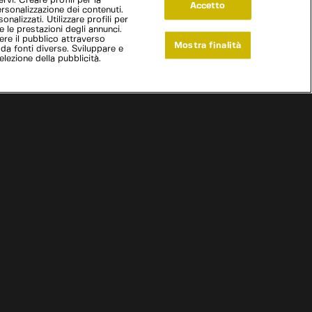
vi. Creare profili per la
Accetto
ersonalizzazione dei contenuti.
onalizzati. Utilizzare profili per
e le prestazioni degli annunci.
re il pubblico attraverso
Mostra finalità
 da fonti diverse. Sviluppare e
selezione della pubblicità.
Live Now
ake Garage
|
Un nuovo motore
|
S
10
:E
4