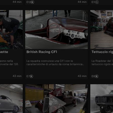
to ma la rende
lì per ammirare le auto più strane a Syracuse.
visto che si trat
44 min
44 min
E12
E11
arrugginiti.
vette
British Racing CF1
Tettuccio ri
iasmo nella
La squadra costruisce una CF1 con le
La Roadster del ’
orvette del '58.
caratteristiche di un'auto da corsa britannica
tettuccio rigido è
anni '60.
l’officina. Dave 
progettare strume
reinventare fari a
43 min
43 min
E7
E6