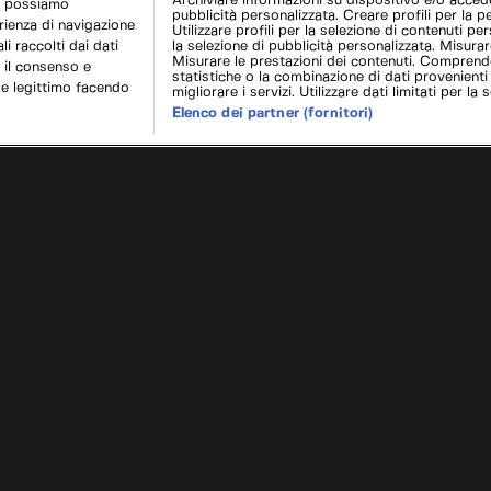
Archiviare informazioni su dispositivo e/o acceder
r possiamo
pubblicità personalizzata. Creare profili per la p
erienza di navigazione
Utilizzare profili per la selezione di contenuti pers
i raccolti dai dati
la selezione di pubblicità personalizzata. Misurar
Misurare le prestazioni dei contenuti. Comprende
 il consenso e
statistiche o la combinazione di dati provenienti
se legittimo facendo
migliorare i servizi. Utilizzare dati limitati per la 
Elenco dei partner (fornitori)
ore
Salt L
Cookie e scelte pubblicitarie
Problemi di ricezione?