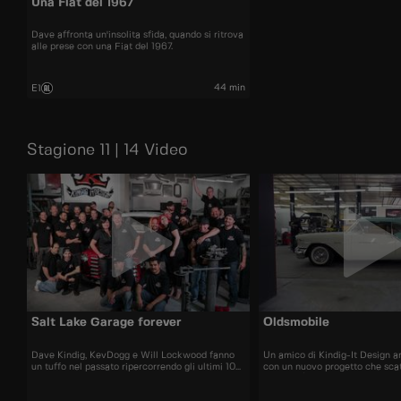
Una Fiat del 1967
Dave affronta un'insolita sfida, quando si ritrova
alle prese con una Fiat del 1967.
44 min
E1
Stagione 11 | 14 Video
Salt Lake Garage forever
Oldsmobile
Dave Kindig, KevDogg e Will Lockwood fanno
Un amico di Kindig-It Design ar
un tuffo nel passato ripercorrendo gli ultimi 10
con un nuovo progetto che scat
anni di Salt Lake Garage. I ragazzi rivedono
di Dave. È passato un decennio 
tutte le più grandi realizzazioni e i momenti più
Oldsmobile di Dave, e ora prop