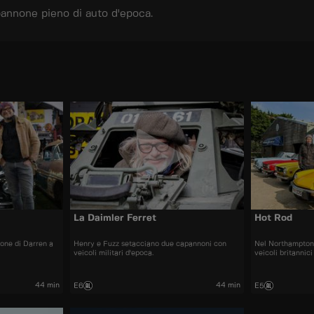
pannone pieno di auto d'epoca.
La Daimler Ferret
Hot Rod
ione di Darren a
Henry e Fuzz setacciano due capannoni con
Nel Northamptons
veicoli militari d'epoca.
veicoli britannic
44 min
44 min
E6
E5