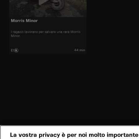
Morris Minor
I ragazzi lavorano per salvare una rara Morris
Minor.
44 min
E1
La vostra privacy è per noi molto importante