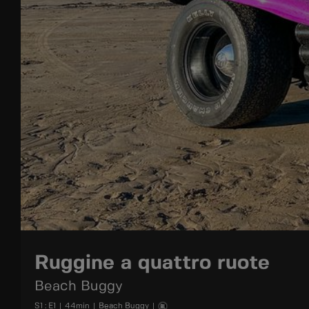
Ruggine a quattro ruote
Beach Buggy
S
1
: E
1
|
44
min
|
Beach Buggy
|