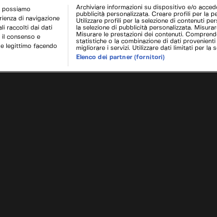
Archiviare informazioni su dispositivo e/o acceder
r possiamo
pubblicità personalizzata. Creare profili per la p
erienza di navigazione
Utilizzare profili per la selezione di contenuti pers
i raccolti dai dati
la selezione di pubblicità personalizzata. Misurar
Misurare le prestazioni dei contenuti. Comprende
 il consenso e
statistiche o la combinazione di dati provenienti
se legittimo facendo
migliorare i servizi. Utilizzare dati limitati per la 
Elenco dei partner (fornitori)
uggy
Ruggin
Cookie e scelte pubblicitarie
Problemi di ricezione?