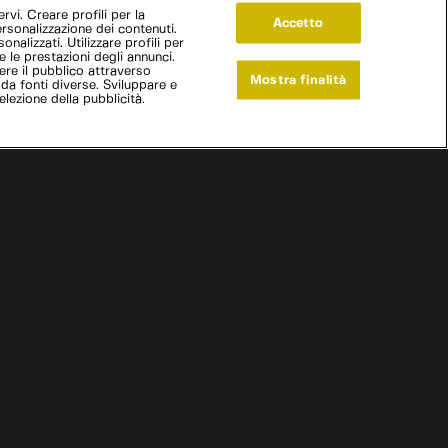
vi. Creare profili per la
Accetto
ersonalizzazione dei contenuti.
onalizzati. Utilizzare profili per
e le prestazioni degli annunci.
re il pubblico attraverso
Mostra finalità
 da fonti diverse. Sviluppare e
selezione della pubblicità.
Live Now
e a quattro ruote
|
Beach Buggy
|
S
1
:E
1