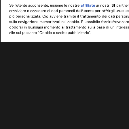
Se l'utente acconsente, insieme le nostre
affiliate
ai nostri
31
partne
archiviare e accedere ai dati personali dell'utente per offrirgli un'esp
più personalizzata. Ciò avviene tramite il trattamento dei dati personal
sulla navigazione memorizzati nei cookie. È possibile fornire/revocare
opporsi in qualsiasi momento al trattamento sulla base di un interes
clic sul pulsante “Cookie e scelte pubblicitarie”.
/
Programmi
/
Ruggine a quattro ruote
/
Beach B
Condizioni d'uso
Informativa privacy