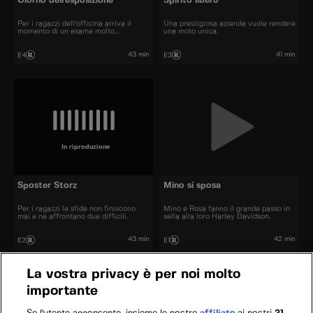
Giorno dell'esposizione
Spirito libero
Per i ragazzi dell'officina arriva il
Una prestigiosa azienda vuole rendere
momento di un esame molto
una moto unica.
importante
43 min
41 min
E4
E3
In riproduzione
Sposter Storz
Mino si sposa
Per i ragazzi le sfide non finiscono
Mino e Rosa fanno il grande passo in
mai e ne affrontano due difficili.
sella alla loro Harley Davidson.
43 min
42 min
E2
E1
La vostra privacy è per noi molto
importante