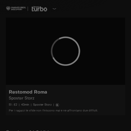
Restomod Roma
Sposter Storz
S
1
: E
2
|
43
min
|
Sposter Storz
|
Per i ragazzi le sfide non finiscono mai e ne affrontano due difficili.