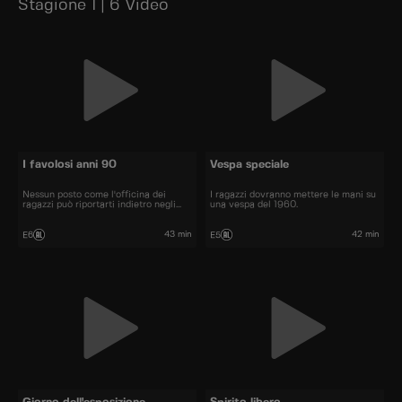
Stagione 1 | 6 Video
I favolosi anni 90
Vespa speciale
Nessun posto come l'officina dei
I ragazzi dovranno mettere le mani su
ragazzi può riportarti indietro negli
una vespa del 1960.
anni
43 min
42 min
E6
E5