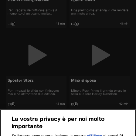
Giorno dell'esposizione
Spirito libero
Per i ragazzi dell'officina arriva il
Una prestigiosa azienda vuole rendere
momento di un esame molto
una moto unica.
importante
43 min
41 min
E4
E3
Sposter Storz
Mino si sposa
Per i ragazzi le sfide non finiscono
Mino e Rosa fanno il grande passo in
mai e ne affrontano due difficili.
sella alla loro Harley Davidson.
43 min
42 min
E2
E1
La vostra privacy è per noi molto
importante