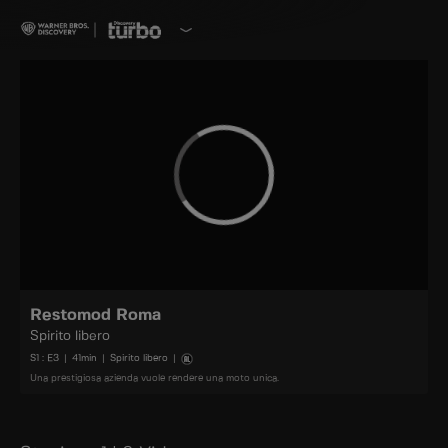
Restomod Roma
Spirito libero
S
1
: E
3
|
41
min
|
Spirito libero
|
Una prestigiosa azienda vuole rendere una moto unica.