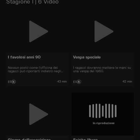
Stagione 1 | 6 Video
I favolosi anni 90
Vespa speciale
Nessun posto come l'officina dei
I ragazzi dovranno mettere le mani su
ragazzi può riportarti indietro negli
una vespa del 1960.
anni
43 min
42 min
E6
E5
In riproduzione