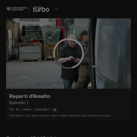
Reperti d'Assalto
Episodio 1
S
12
: E
1
|
44
min
|
Episodio 1
|
Michael e il suo team cercano mezzi militari dismessi da rimettere a nuovo.