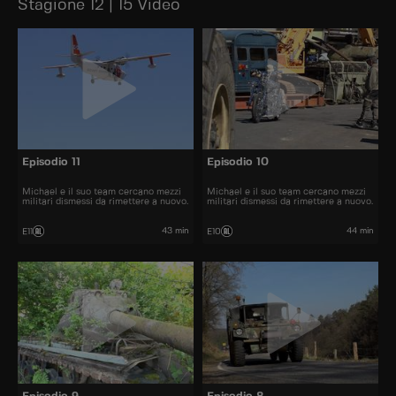
Stagione 12 | 15 Video
Episodio 11
Episodio 10
Michael e il suo team cercano mezzi
Michael e il suo team cercano mezzi
militari dismessi da rimettere a nuovo.
militari dismessi da rimettere a nuovo.
43 min
44 min
E11
E10