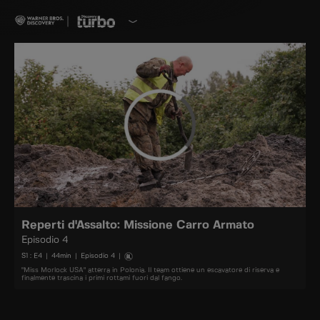
Reperti d'Assalto: Missione Carro Armato
Episodio 4
S
1
: E
4
|
44
min
|
Episodio 4
|
"Miss Morlock USA" atterra in Polonia. Il team ottiene un escavatore di riserva e
finalmente trascina i primi rottami fuori dal fango.