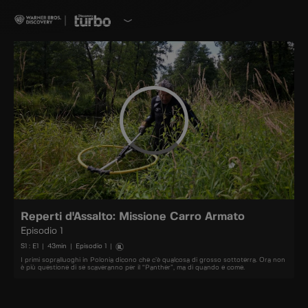
Reperti d'Assalto: Missione Carro Armato
Episodio 1
S
1
: E
1
|
43
min
|
Episodio 1
|
I primi sopralluoghi in Polonia dicono che c’è qualcosa di grosso sottoterra. Ora non
è più questione di se scaveranno per il “Panther”, ma di quando e come.