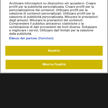
Archiviare informazioni su dispositivo e/o accedervi. Creare
profili per la pubblicità personalizzata. Creare profili per la
personalizzazione dei contenuti. Utilizzare profili per la
selezione di contenuti personalizzati. Utilizzare profili per la
selezione di pubblicità personalizzata. Misurare le prestazioni
degli annunci. Misurare le prestazioni dei contenuti.
Comprendere il pubblico attraverso statistiche o la
combinazione di dati provenienti da fonti diverse. Sviluppare
e migliorare i servizi. Utilizzare dati limitati per la selezione
della pubblicità.
Elenco dei partner (fornitori)
Accetto
Mostra finalità
Home
Programmi
Live
Cerca
Menu
/
Programmi
/
Rate My Car
/
Bare a 4 Ruote
Condizioni d'uso
Informativa privacy