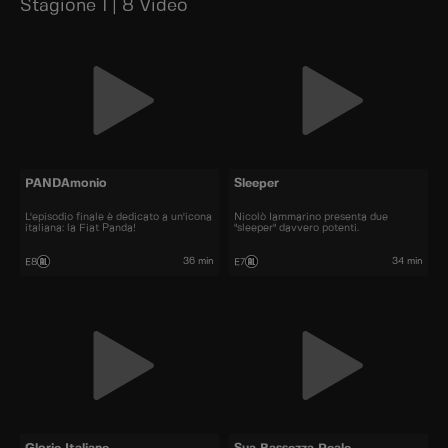
Stagione 1 | 8 Video
PANDAmonio
Sleeper
L'episodio finale è dedicato a un'icona
Nicolò Iammarino presenta due
italiana: la Fiat Panda!
"sleeper" davvero potenti.
36 min
34 min
E8
E7