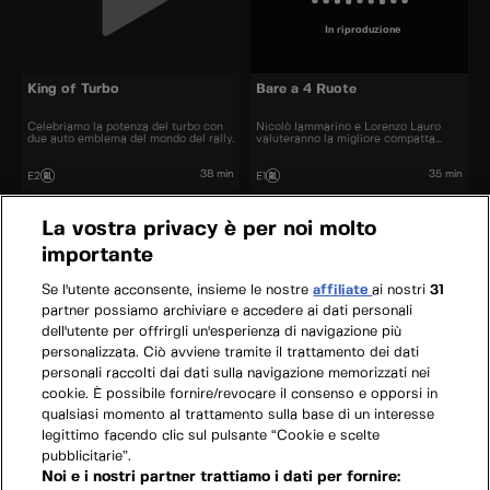
In riproduzione
King of Turbo
Bare a 4 Ruote
Celebriamo la potenza del turbo con
Nicolò Iammarino e Lorenzo Lauro
due auto emblema del mondo del rally.
valuteranno la migliore compatta
sportiva.
38 min
35 min
E2
E1
La vostra privacy è per noi molto
importante
Se l'utente acconsente, insieme le nostre
affiliate
ai nostri
31
partner possiamo archiviare e accedere ai dati personali
dell'utente per offrirgli un'esperienza di navigazione più
personalizzata. Ciò avviene tramite il trattamento dei dati
personali raccolti dai dati sulla navigazione memorizzati nei
cookie. È possibile fornire/revocare il consenso e opporsi in
qualsiasi momento al trattamento sulla base di un interesse
legittimo facendo clic sul pulsante “Cookie e scelte
pubblicitarie”.
Noi e i nostri partner trattiamo i dati per fornire: