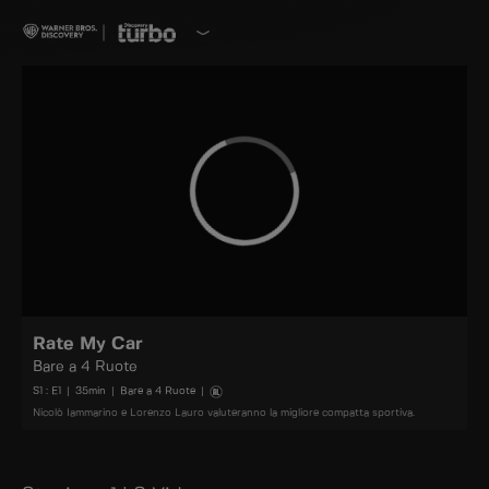
Rate My Car
Bare a 4 Ruote
S
1
: E
1
|
35
min
|
Bare a 4 Ruote
|
Nicolò Iammarino e Lorenzo Lauro valuteranno la migliore compatta sportiva.