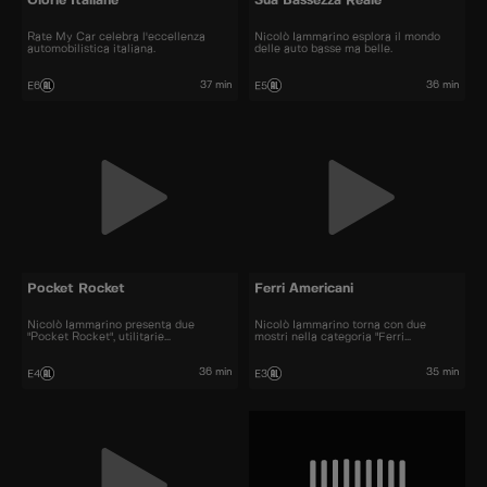
Glorie Italiane
Sua Bassezza Reale
Rate My Car celebra l'eccellenza
Nicolò Iammarino esplora il mondo
automobilistica italiana.
delle auto basse ma belle.
37 min
36 min
E6
E5
Pocket Rocket
Ferri Americani
Nicolò Iammarino presenta due
Nicolò Iammarino torna con due
"Pocket Rocket", utilitarie
mostri nella categoria "Ferri
potentissime.
Americani".
36 min
35 min
E4
E3