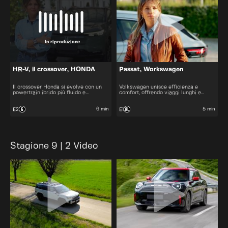
In riproduzione
HR-V, il crossover, HONDA
Passat, Workswagen
Il crossover Honda si evolve con un
Volkswagen unisce efficienza e
powertrain ibrido più fluido e
comfort, offrendo viaggi lunghi e
moderno, senza ricarica elettrica ma
qualità premium con una versione
con maggiore motricità.
aggiornata che mantiene i suoi punti
di forza.
6 min
5 min
E2
E1
Stagione 9 | 2 Video