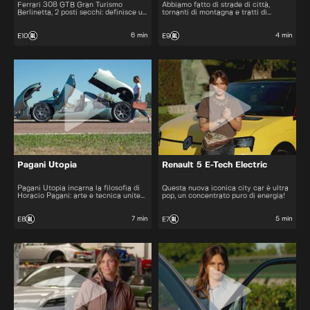
Ferrari 308 GTB Gran Turismo
Abbiamo fatto di strade di città,
Berlinetta, 2 posti secchi: definisce un
tornanti di montagna e tratti di
tipo specifico di auto sportiva, una
autostrada, per vedere come si
coupé progettata sia per l'uso su
comporta e capire qual è la sua
strada (Gran Turismo) sia per la pista;
autonomia. E così Abbiamo scoperto
6 min
4 min
E10
E9
la "B" indica proprio la carrozzeria
che ha tutto quello che ti aspetti da
chiusa.
un’elettrica: comfort e silenzio.
Pagani Utopia
Renault 5 E-Tech Electric
Pagani Utopia incarna la filosofia di
Questa nuova iconica city car è ultra
Horacio Pagani: arte e tecnica unite
pop, un concentrato puro di energia!
dal coraggio in un mondo dominato da
filtri e algoritmi.
7 min
5 min
E8
E7