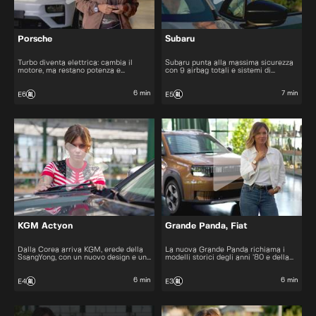
Porsche
Subaru
Turbo diventa elettrica: cambia il
Subaru punta alla massima sicurezza
motore, ma restano potenza e
con 9 airbag totali e sistemi di
prestazioni da vera Porsche.
assistenza avanzati, immaginando un
futuro senza incidenti.
6 min
7 min
E6
E5
KGM Actyon
Grande Panda, Fiat
Dalla Corea arriva KGM, erede della
La nuova Grande Panda richiama i
SsangYong, con un nuovo design e un
modelli storici degli anni ’80 e della
carattere che vuole farsi notare.
Uno, reinterpretati in chiave moderna
con fari e dettagli LED.
6 min
6 min
E4
E3