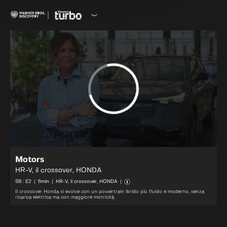
Motors
HR-V, il crossover, HONDA
S
8
: E
2
|
6
min
|
HR-V, il crossover, HONDA
|
Il crossover Honda si evolve con un powertrain ibrido più fluido e moderno, senza
ricarica elettrica ma con maggiore motricità.