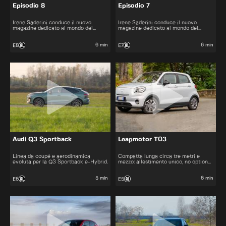
Episodio 8
Episodio 7
Irene Saderini conduce il nuovo
Irene Saderini conduce il nuovo
magazine dedicato al mondo dei
magazine dedicato al mondo dei
motori.
motori.
6 min
6 min
E8
E7
Audi Q3 Sportback
Leapmotor T03
Linea da coupé e aerodinamica
Compatta lunga circa tre metri e
evoluta per la Q3 Sportback e-Hybrid.
mezzo: allestimento unico, no optional
e si può scegliere solo il colore.
5 min
6 min
E6
E5