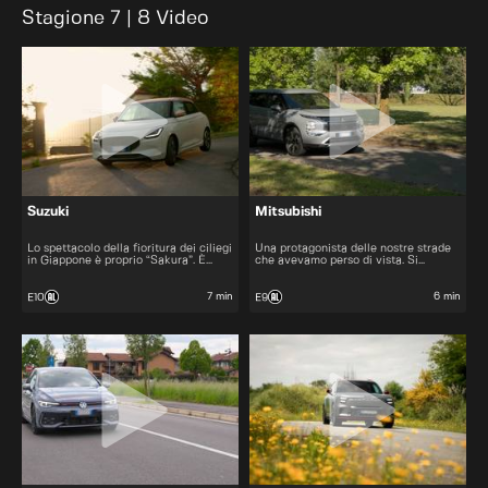
Stagione 7 | 8 Video
Suzuki
Mitsubishi
Lo spettacolo della fioritura dei ciliegi
Una protagonista delle nostre strade
in Giappone è proprio “Sakura”. È
che avevamo perso di vista. Si
un’edizione speciale che punta tutto
ripresenta ora con una filosofia molto
sull'eleganza.
chiara.
7 min
6 min
E10
E9