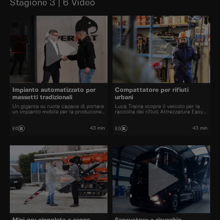
Stagione 3 | 6 Video
Impianto automatizzato per
Compattatore per rifiuti
massetti tradizionali
urbani
Un gigante su ruote capace di portare
Luca Traina scopre il veicolo per la
un impianto mobile per la produzione
raccolta dei rifiuti Attrezzatura Easy
di massetto.
NR.
43 min
43 min
E6
E5