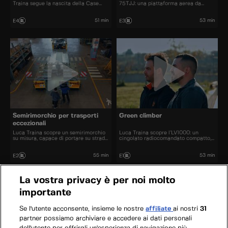
Traina segue la nascita della Case
75TJJ: una piattaforma aerea da
1021G+, una pala gommata potente,
record, libera di circolare su strada e
precisa e tecnologica.
pronta al collaudo in quota.
51 min
53 min
E4
E3
Semirimorchio per trasporti
Green climber
eccezionali
Luca Traina scopre un semirimorchio
Luca Traina scopre l’LV1000: un
su misura, capace di portare su strada
cingolato radiocomandato compatto,
anche i carichi più eccezionali.
versatile e pensato per lavorare su
pendenze estreme.
55 min
53 min
E2
E1
La vostra privacy è per noi molto
importante
Se l'utente acconsente, insieme le nostre
affiliate
ai nostri
31
partner possiamo archiviare e accedere ai dati personali