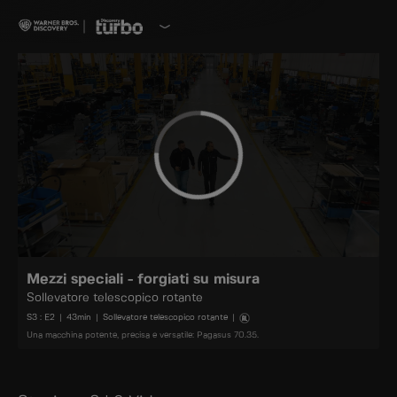
Mezzi speciali - forgiati su misura
Sollevatore telescopico rotante
S
3
: E
2
|
43
min
|
Sollevatore telescopico rotante
|
Una macchina potente, precisa e versatile: Pagasus 70.35.