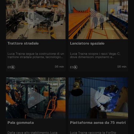
Trattore stradale
Lanciatore spaziale
Luca Traina segue la costruzione di un
Luca Traina scopre i razzi Vega-C,
trattore stradale potente, tecnologico
dove dimensioni imponenti e
e progettato per ambienti estremi.
precisione assoluta portano la
tecnologia italiana nello spazio.
56 min
56 min
E6
E5
Pala gommata
Piattaforma aerea da 75 metri
Dalla cava allo stabilimento, Luca
Luca Traina racconta la ForSte