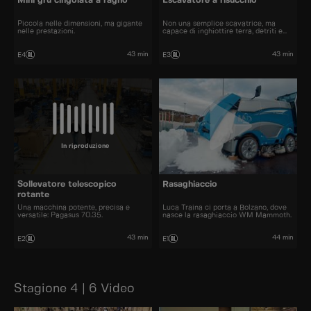
Mini gru cingolata a ragno
Escavatore a risucchio
Piccola nelle dimensioni, ma gigante
Non una semplice scavatrice, ma
nelle prestazioni.
capace di inghiottire terra, detriti e
macerie.
43 min
43 min
E4
E3
In riproduzione
Sollevatore telescopico
Rasaghiaccio
rotante
Una macchina potente, precisa e
Luca Traina ci porta a Bolzano, dove
versatile: Pagasus 70.35.
nasce la rasaghiaccio WM Mammoth.
43 min
44 min
E2
E1
Stagione 4 | 6 Video