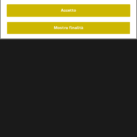
Accetto
Mostra finalità
Home
Programmi
Live
Cerca
Menu
/
Programmi
/
Mega Race
Condizioni d'uso
Informativa privacy
Cookie e scelte pubblicitarie
Problemi di ricezione?