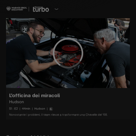
L'officina dei miracoli
Hudson
S
1
: E
2
|
44
min
|
Hudson
|
Nonostante i problemi, il team riesce a trasformare una Chevelle del '68.