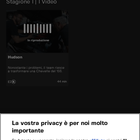
Stagione 1 | 1 Video
In riproduzione
Hudson
Nonostante i problemi, il team riesce
a trasformare una Chevelle del '68.
44 min
E2
La vostra privacy è per noi molto
importante