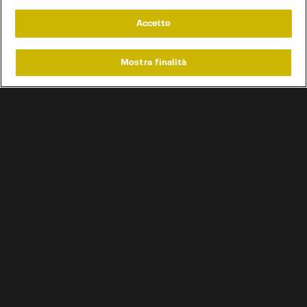
Accetto
Mostra finalità
Home
Programmi
Live
Cerca
Menu
/
Programmi
/
Leggende a Quattro Ruote
Condizioni d'uso
Informativa privacy
Cookie e scelte pubblicitarie
Problemi di ricezione?