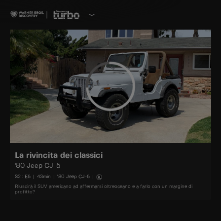
La rivincita dei classici
'80 Jeep CJ-5
S
2
: E
5
|
43
min
|
'80 Jeep CJ-5
|
Riuscirà il SUV americano ad affermarsi oltreoceano e a farlo con un margine di
profitto?