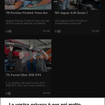
'78 Pontiac Firebird Trans Am
'69 Jaguar XJ6 Series 1
Questa Pontiac Firebird Trans Am del
Una Jaguar XJ6 richiede un
1978 è un'auto d'epoca incredibile.
investimento notevole!
43 min
44 min
E3
E2
'75 Ferrari Dino 308 GT4
È in vendita una rara Ferrari Dino
308 GT4, ma il suo costo mette a
dura prova il budget.
43 min
E1