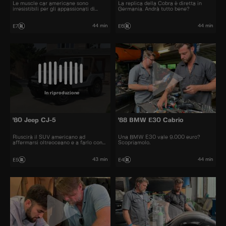
Le muscle car americane sono
La replica della Cobra è diretta in
irresistibili per gli appassionati di
Germania. Andrà tutto bene?
auto.
44 min
44 min
E7
E6
In riproduzione
'80 Jeep CJ-5
'88 BMW E30 Cabrio
Riuscirà il SUV americano ad
Una BMW E30 vale 9.000 euro?
affermarsi oltreoceano e a farlo con
Scopriamolo.
un margine di profitto?
43 min
44 min
E5
E4