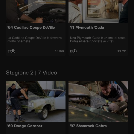
'64 Cadillac Coupe DeVille
'71 Plymouth 'Cuda
La Cadillac Coupe DeVille è davvero
Una Plymouth ’Cuda è un mal di testa.
molto ricercata.
Potrà essere riportata in vita?
44 min
44 min
E2
E1
Stagione 2 | 7 Video
'69 Dodge Coronet
'87 Shamrock Cobra