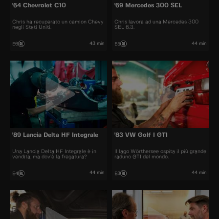
'64 Chevrolet C10
'69 Mercedes 300 SEL
Chris ha recuperato un camion Chevy
Chris lavora ad una Mercedes 300
negli Stati Uniti.
SEL 6.3.
43 min
44 min
E6
E5
'89 Lancia Delta HF Integrale
'83 VW Golf I GTI
Una Lancia Delta HF Integrale è in
Il lago Wörthersee ospita il più grande
vendita, ma dov’è la fregatura?
raduno GTI del mondo.
44 min
44 min
E4
E3