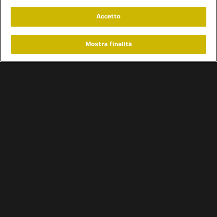
Accetto
Mostra finalità
Home
Programmi
Live
Cerca
Menu
/
Programmi
/
Iron Garage
Condizioni d'uso
Informativa privacy
Cookie e scelte pubblicitarie
Problemi di ricezione?