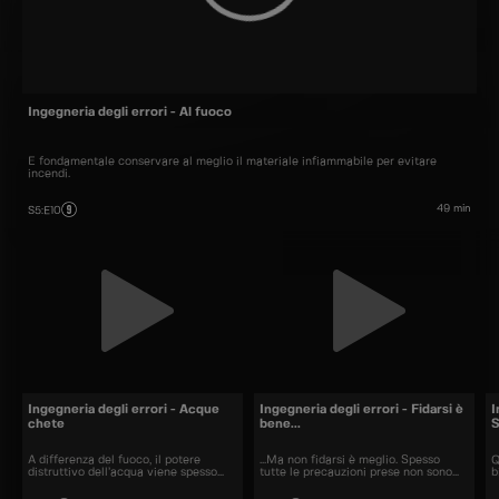
Ingegneria degli errori - Al fuoco
È fondamentale conservare al meglio il materiale infiammabile per evitare
incendi.
49 min
S5
:
E10
Ingegneria degli errori - Acque
Ingegneria degli errori - Fidarsi è
I
chete
bene...
S
A differenza del fuoco, il potere
...Ma non fidarsi è meglio. Spesso
Q
distruttivo dell’acqua viene spesso
tutte le precauzioni prese non sono
b
sottovalutato.
sufficienti.
d