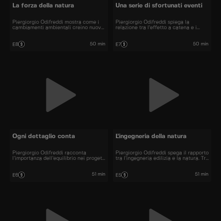
La forza della natura
Una serie di sfortunati eventi
Piergiorgio Odifreddi mostra come i
Piergiorgio Odifreddi spiega la
cambiamenti ambientali creino nuove
relazione tra l’effetto a catena e i
sfide per l’ingegneria che, come
disastri ingegneristici mostrando
accaduto nel parcheggio di un
come un singolo errore può causare
ospedale di Napoli, non sempre vince.
una serie di dinamiche inaspettate.
50 min
50 min
E8
E7
Ogni dettaglio conta
L’ingegneria della natura
Piergiorgio Odifreddi racconta
Piergiorgio Odifreddi spega il rapporto
l’importanza dell’equilibrio nei progetti
tra l’ingegneria edilizia e la natura. Tra
ingegneristici, dalla cura dei calcoli
errori prevedibili e calamità naturali,
per sostenere le strutture agli
molte sono le ragioni dietro a molti di
strumenti utili per erigerle.
questi disastri.
51 min
51 min
E6
E5