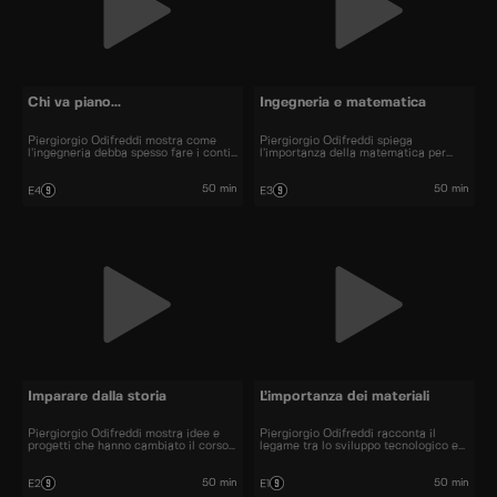
Chi va piano...
Ingegneria e matematica
Piergiorgio Odifreddi mostra come
Piergiorgio Odifreddi spiega
l’ingegneria debba spesso fare i conti
l’importanza della matematica per
con la fretta, un ostacolo che porta a
calcolare le forze con cui è possibile
risultati disastrosi come successo per
costruire strutture incredibili.
il ponte di Albiano Magra.
50 min
50 min
E4
E3
Imparare dalla storia
L’importanza dei materiali
Piergiorgio Odifreddi mostra idee e
Piergiorgio Odifreddi racconta il
progetti che hanno cambiato il corso
legame tra lo sviluppo tecnologico e
della storia e come questi,
la scoperta di nuovi materiali, spesso
involontariamente, abbiano causato
causa della rovina strutturale di
grandi disastri anche in tempi
importanti progetti ingegneristici.
50 min
50 min
E2
E1
moderni.