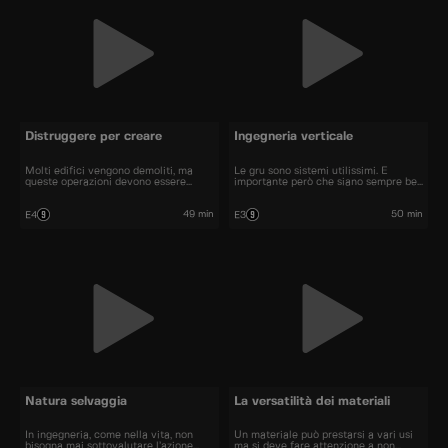
Distruggere per creare
Ingegneria verticale
Molti edifici vengono demoliti, ma
Le gru sono sistemi utilissimi. È
queste operazioni devono essere
importante però che siano sempre ben
svolte con attenzione.
salde al suolo...
49 min
50 min
E4
E3
Natura selvaggia
La versatilità dei materiali
In ingegneria, come nella vita, non
Un materiale può prestarsi a vari usi
bisogna mai sottovalutare l’azione
ma si deve fare attenzione a non