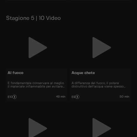
Stagione 5 | 10 Video
Al fuoco
Acque chete
È fondamentale conservare al meglio
A differenza del fuoco, il potere
il materiale infiammabile per evitare
distruttivo dell’acqua viene spesso
incendi.
sottovalutato.
49 min
50 min
E10
E9