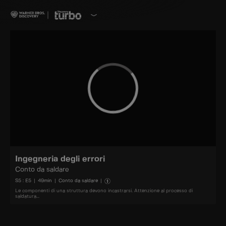
Ingegneria degli errori
Conto da saldare
S
5
: E
5
|
49
min
|
Conto da saldare
|
Le componenti di una struttura devono incastrarsi. Attenzione al processo di
saldatura...