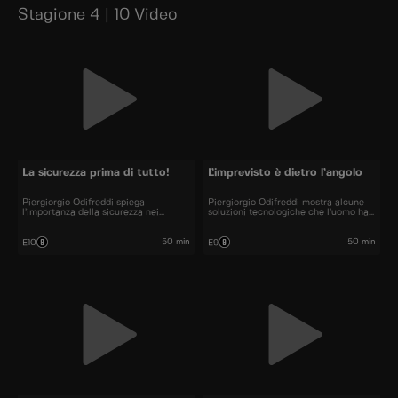
Stagione 4 | 10 Video
La sicurezza prima di tutto!
L’imprevisto è dietro l’angolo
Piergiorgio Odifreddi spiega
Piergiorgio Odifreddi mostra alcune
l’importanza della sicurezza nei
soluzioni tecnologiche che l’uomo ha
progetti di ingegneria, che non deve
iniziato ad usare per adattarsi al
accettare compromessi per evitare
mondo circostante. Ma non sempre
catastrofi come quella del ponte
tutto va nel verso giusto.
50 min
50 min
E10
E9
Morandi.