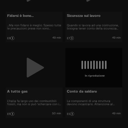
Fidarsi è bene...
Sicurezza sul lavoro
...Ma non fidarsi è meglio. Spesso tutte
Quando si lavora ad una costruzione,
le precauzioni prese non sono
bisogna tener conto della sicurezza
sufficienti.
dei lavoratori.
49 min
49 min
E8
E7
In riproduzione
A tutto gas
Conto da saldare
L’Italia fa largo uso dei combustibili
Le componenti di una struttura
fossili, ma non si può 'scherzare con il
devono incastrarsi. Attenzione al
fuoco'.
processo di saldatura...
50 min
49 min
E6
E5