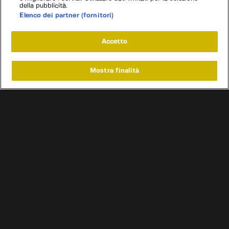
della pubblicità.
Elenco dei partner (fornitori)
Accetto
Mostra finalità
Home
Programmi
Live
Cerca
Menu
/
Programmi
/
Ingegneria degli errori
/
Conto da saldare
Condizioni d'uso
Informativa privacy
Cookie e scelte pubblicitarie
Problemi di ricezione?