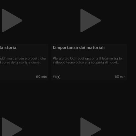
la storia
L’importanza dei materiali
eddi mostra idee e progetti che
Piergiorgio Odifreddi racconta il legame tra lo
l corso della storia e come
sviluppo tecnologico e la scoperta di nuovi
ariamente, abbiano causato
materiali, spesso causa della rovina strutturale
nche in tempi moderni.
di importanti progetti ingegneristici.
50 min
50 min
E1