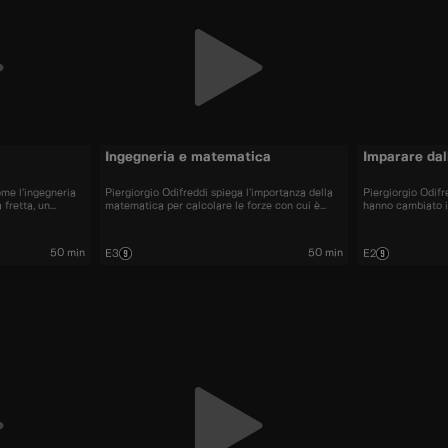
Ingegneria e matematica
Imparare dal
ome l’ingegneria
Piergiorgio Odifreddi spiega l’importanza della
Piergiorgio Odifr
 fretta, un
matematica per calcolare le forze con cui è
hanno cambiato i
disastrosi come
possibile costruire strutture incredibili.
questi, involont
o Magra.
grandi disastri a
50 min
50 min
E3
E2