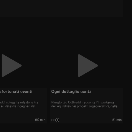
sfortunati eventi
Ogni dettaglio conta
eddi spiega la relazione tra
Piergiorgio Odifreddi racconta l’importanza
 e i disastri ingegneristici
dell’equilibrio nei progetti ingegneristici, dalla
n singolo errore può causare
cura dei calcoli per sostenere le strutture agli
miche inaspettate.
strumenti utili per erigerle.
50 min
51 min
E6