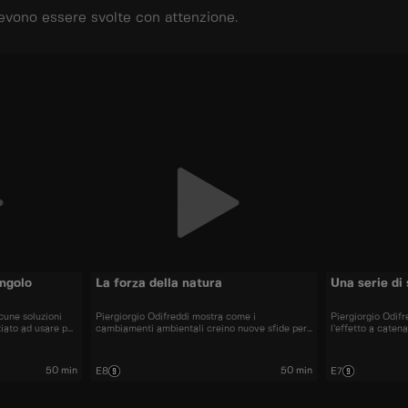
devono essere svolte con attenzione.
angolo
La forza della natura
Una serie di 
cune soluzioni
Piergiorgio Odifreddi mostra come i
Piergiorgio Odifr
iato ad usare per
cambiamenti ambientali creino nuove sfide per
l’effetto a catena
e. Ma non sempre
l’ingegneria che, come accaduto nel parcheggio
mostrando come u
di un ospedale di Napoli, non sempre vince.
una serie di dina
50 min
50 min
E8
E7