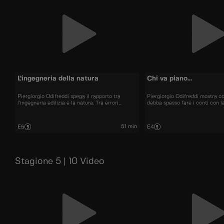
L’ingegneria della natura
Chi va piano...
Piergiorgio Odifreddi spega il rapporto tra
Piergiorgio Odifreddi mostra c
l’ingegneria edilizia e la natura. Tra errori
debba spesso fare i conti con la
prevedibili e calamità naturali, molte sono le
ostacolo che porta a risultati 
ragioni dietro a molti di questi disastri.
successo per il ponte di Albian
51 min
E5
E4
Stagione 5 | 10 Video