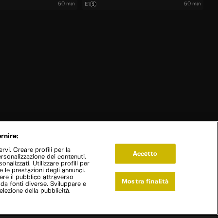
50 min
50 min
E1
rnire:
vi. Creare profili per la
Accetto
ersonalizzazione dei contenuti.
onalizzati. Utilizzare profili per
e le prestazioni degli annunci.
re il pubblico attraverso
Mostra finalità
 da fonti diverse. Sviluppare e
selezione della pubblicità.
Live Now