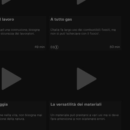
l lavoro
A tutto gas
 ad una costruzione, bisogna
L’Italia fa largo uso dei combustibili fossili, ma
 sicurezza dei lavoratori.
non si può 'scherzare con il fuoco'.
49 min
50 min
E6
ggia
La versatilità dei materiali
me nella vita, non bisogna mai
Un materiale può prestarsi a vari usi ma si deve
zione della natura.
fare attenzione a non scatenare errori.