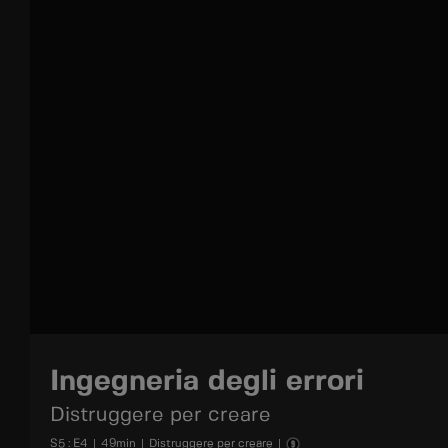
Ingegneria degli errori
Distruggere per creare
S
5
: E
4
|
49
min
|
Distruggere per creare
|