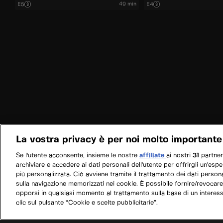
49 min
E5
E4
La vostra privacy è per noi molto importante
Se l'utente acconsente, insieme le nostre
affiliate
ai nostri
31
partne
archiviare e accedere ai dati personali dell'utente per offrirgli un'esp
più personalizzata. Ciò avviene tramite il trattamento dei dati personal
sulla navigazione memorizzati nei cookie. È possibile fornire/revocare
opporsi in qualsiasi momento al trattamento sulla base di un interes
clic sul pulsante “Cookie e scelte pubblicitarie”.