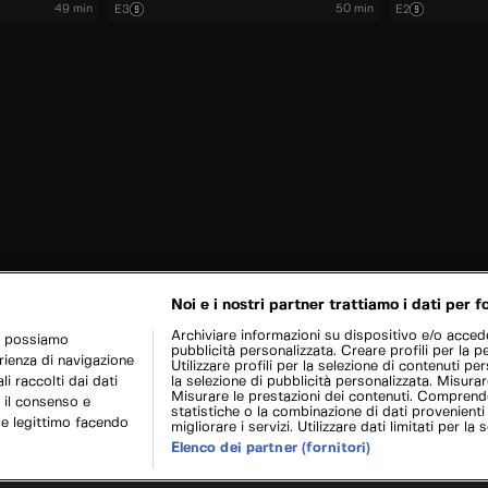
49 min
50 min
E3
E2
Noi e i nostri partner trattiamo i dati per fo
Archiviare informazioni su dispositivo e/o acceder
r possiamo
pubblicità personalizzata. Creare profili per la p
erienza di navigazione
Utilizzare profili per la selezione di contenuti pers
i raccolti dai dati
la selezione di pubblicità personalizzata. Misurar
Misurare le prestazioni dei contenuti. Comprende
 il consenso e
statistiche o la combinazione di dati provenienti
se legittimo facendo
migliorare i servizi. Utilizzare dati limitati per la 
Elenco dei partner (fornitori)