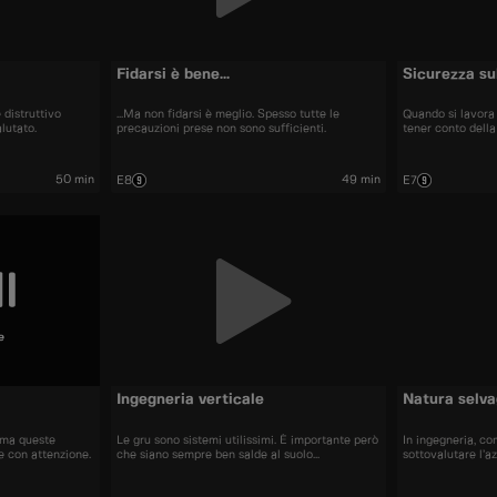
Fidarsi è bene...
Sicurezza su
 distruttivo
...Ma non fidarsi è meglio. Spesso tutte le
Quando si lavora
lutato.
precauzioni prese non sono sufficienti.
tener conto della
50 min
49 min
E8
E7
e
Ingegneria verticale
Natura selva
, ma queste
Le gru sono sistemi utilissimi. È importante però
In ingegneria, co
e con attenzione.
che siano sempre ben salde al suolo...
sottovalutare l’a