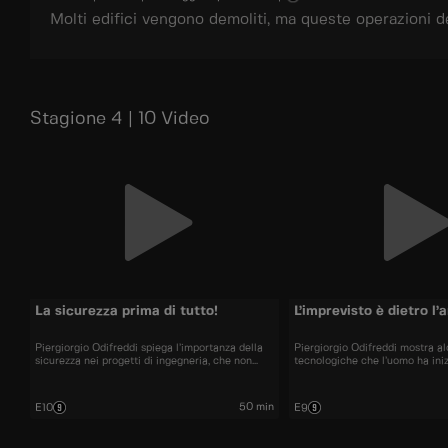
Molti edifici vengono demoliti, ma queste operazioni 
Stagione 4 | 10 Video
La sicurezza prima di tutto!
L’imprevisto è dietro l’
Piergiorgio Odifreddi spiega l’importanza della
Piergiorgio Odifreddi mostra al
sicurezza nei progetti di ingegneria, che non
tecnologiche che l’uomo ha iniz
deve accettare compromessi per evitare
adattarsi al mondo circostant
catastrofi come quella del ponte Morandi.
tutto va nel verso giusto.
50 min
E10
E9