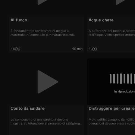
Al fuoco
Acque chete
È fondamentale conservare al meglio il
A differenza del fuoco, il potere
materiale infiammabile per evitare incendi.
dell’acqua viene spesso sottova
49 min
E10
E9
In riproduzion
Conto da saldare
Distruggere per creare
Le componenti di una struttura devono
Molti edifici vengono demoliti
incastrarsi. Attenzione al processo di saldatura...
operazioni devono essere svolt