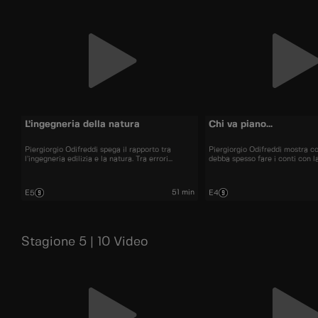
L’ingegneria della natura
Chi va piano...
Piergiorgio Odifreddi spega il rapporto tra
Piergiorgio Odifreddi mostra c
l’ingegneria edilizia e la natura. Tra errori
debba spesso fare i conti con la
prevedibili e calamità naturali, molte sono le
ostacolo che porta a risultati 
ragioni dietro a molti di questi disastri.
successo per il ponte di Albian
51 min
E5
E4
Stagione 5 | 10 Video