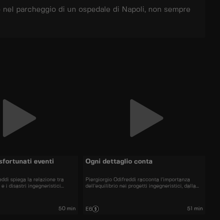
 nel parcheggio di un ospedale di Napoli, non sempre
sfortunati eventi
Ogni dettaglio conta
eddi spiega la relazione tra
Piergiorgio Odifreddi racconta l’importanza
 e i disastri ingegneristici
dell’equilibrio nei progetti ingegneristici, dalla
n singolo errore può causare
cura dei calcoli per sostenere le strutture agli
miche inaspettate.
strumenti utili per erigerle.
50 min
51 min
E6