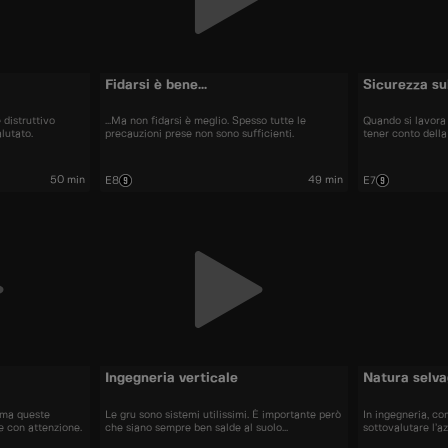
Fidarsi è bene...
Sicurezza su
 distruttivo
...Ma non fidarsi è meglio. Spesso tutte le
Quando si lavora
lutato.
precauzioni prese non sono sufficienti.
tener conto della
50 min
49 min
E8
E7
Ingegneria verticale
Natura selva
, ma queste
Le gru sono sistemi utilissimi. È importante però
In ingegneria, co
e con attenzione.
che siano sempre ben salde al suolo...
sottovalutare l’a