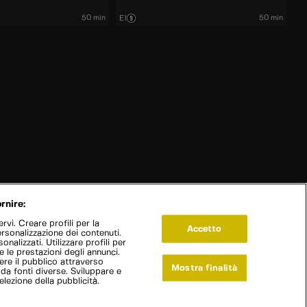
50 min
50 min
E1
rnire:
vi. Creare profili per la
Accetto
ersonalizzazione dei contenuti.
onalizzati. Utilizzare profili per
e le prestazioni degli annunci.
re il pubblico attraverso
Mostra finalità
 da fonti diverse. Sviluppare e
selezione della pubblicità.
Live Now