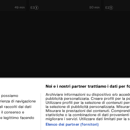
49 min
50 min
E3
E2
Noi e i nostri partner trattiamo i dati per fo
Archiviare informazioni su dispositivo e/o acceder
r possiamo
pubblicità personalizzata. Creare profili per la p
erienza di navigazione
Utilizzare profili per la selezione di contenuti pers
i raccolti dai dati
la selezione di pubblicità personalizzata. Misurar
Misurare le prestazioni dei contenuti. Comprende
 il consenso e
statistiche o la combinazione di dati provenienti
se legittimo facendo
migliorare i servizi. Utilizzare dati limitati per la 
Elenco dei partner (fornitori)