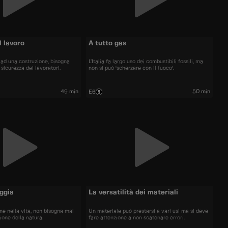
l lavoro
A tutto gas
 ad una costruzione, bisogna
L’Italia fa largo uso dei combustibili fossili, ma
 sicurezza dei lavoratori.
non si può 'scherzare con il fuoco'.
49 min
50 min
E6
ggia
La versatilità dei materiali
me nella vita, non bisogna mai
Un materiale può prestarsi a vari usi ma si deve
zione della natura.
fare attenzione a non scatenare errori.