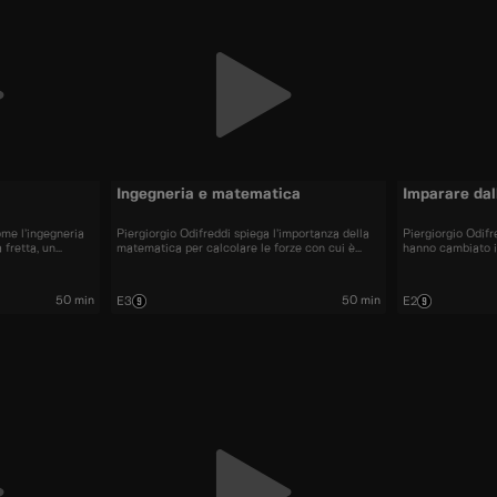
Ingegneria e matematica
Imparare dal
ome l’ingegneria
Piergiorgio Odifreddi spiega l’importanza della
Piergiorgio Odifr
 fretta, un
matematica per calcolare le forze con cui è
hanno cambiato i
disastrosi come
possibile costruire strutture incredibili.
questi, involont
o Magra.
grandi disastri a
50 min
50 min
E3
E2