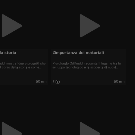
la storia
L’importanza dei materiali
eddi mostra idee e progetti che
Piergiorgio Odifreddi racconta il legame tra lo
l corso della storia e come
sviluppo tecnologico e la scoperta di nuovi
ariamente, abbiano causato
materiali, spesso causa della rovina strutturale
nche in tempi moderni.
di importanti progetti ingegneristici.
50 min
50 min
E1