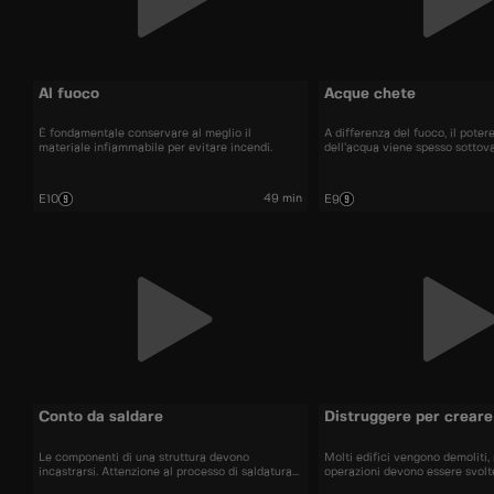
Al fuoco
Acque chete
È fondamentale conservare al meglio il
A differenza del fuoco, il potere
materiale infiammabile per evitare incendi.
dell’acqua viene spesso sottova
49 min
E10
E9
Conto da saldare
Distruggere per creare
Le componenti di una struttura devono
Molti edifici vengono demoliti
incastrarsi. Attenzione al processo di saldatura...
operazioni devono essere svolt