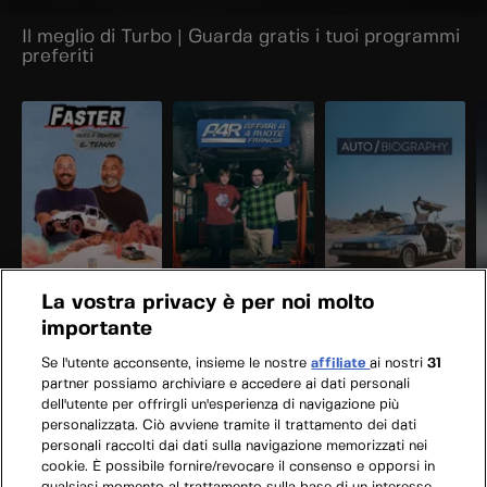
Il meglio di Turbo | Guarda gratis i tuoi programmi
preferiti
La vostra privacy è per noi molto
importante
Se l'utente acconsente, insieme le nostre
affiliate
ai nostri
31
partner possiamo archiviare e accedere ai dati personali
dell'utente per offrirgli un'esperienza di navigazione più
personalizzata. Ciò avviene tramite il trattamento dei dati
personali raccolti dai dati sulla navigazione memorizzati nei
cookie. È possibile fornire/revocare il consenso e opporsi in