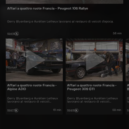
Affari a quattro ruote Francia - Peugeot 106 Rallye
Gerry Blyenberg e Aurélien Letheux lavorano al restauro di veicoli d’epoca.
58 min
S9
:
E8
Affari a quattro ruote Francia -
Affari a quattro ruote Francia -
A
Alpine A310
Peugeot 309 GTI
Gerry Blyenberg e Aurélien Letheux
Gerry Blyenberg e Aurélien Letheux
G
lavorano al restauro di veicoli
lavorano al restauro di veicoli
l
d’epoca.
d’epoca.
d
61 min
59 min
S9
:
E7
S9
:
E6
S