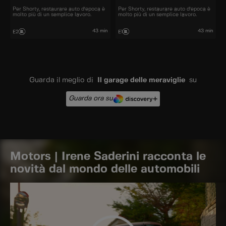
Per Shorty, restaurare auto d'epoca è
Per Shorty, restaurare auto d'epoca è
molto più di un semplice lavoro.
molto più di un semplice lavoro.
43 min
43 min
E2
E1
Guarda il meglio di
Il garage delle meraviglie
su
Guarda ora su
Motors | Irene Saderini racconta le
novità dal mondo delle automobili